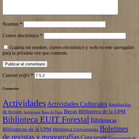
Nombre
*
Correo electrónico
*
Guarda mi nombre, correo electrónico y web en este navegador
para la próxima vez que comente.
Current ye@r
*
Categorías
Actividades
Actividades Culturales
Ampliación
Becas
Biblioteca de la UPM
de horario
Aniversario
Bases de Datos
Biblioteca EUIT Forestal
Bibliotecas
Boletines
Bibliotecas de la UPM
Biblioteca Universitaria
de revistas y monografías
Concursos
Convocatoria de