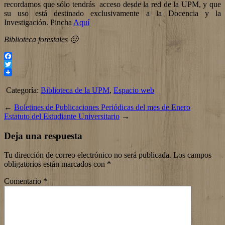
recordamos que sólo tendrás acceso desde la red de la UPM, y que
su uso está destinado exclusivamente a la Docencia y la
Investigación. Pincha
Aquí
Biblioteca forestales 🙂
Facebook
Twitter
Categoría:
Biblioteca de la UPM
,
Espacio web
←
Boletines de Publicaciones Periódicas del mes de Enero
Estatuto del Estudiante Universitario
→
Deja una respuesta
Tu dirección de correo electrónico no será publicada.
Los campos
obligatorios están marcados con
*
Comentario
*