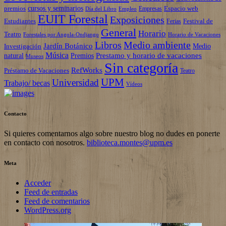
cursos y seminarios
premios
Espacio web
Empresas
Empleo
Día del Libro
EUIT Forestal
Exposiciones
Estudiantes
Festival de
Ferias
General
Horario
Teatro
Forestales por Angola-Ondjango
Horario de Vacaciones
Libros
Medio ambiente
Jardín Botánico
Investigación
Medio
Música
Prestamo y horario de vacaciones
natural
Premios
Museos
Sin categoría
RefWorks
Préstamo de Vacaciones
Teatro
UPM
Universidad
Trabajo/ becas
Vídeos
Contacto
Si quieres comentarnos algo sobre nuestro blog no dudes en ponerte
en contacto con nosotros.
biblioteca.montes@upm.es
Meta
Acceder
Feed de entradas
Feed de comentarios
WordPress.org