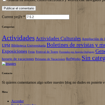
Current ye@r
*
Categorías
Actividades
Actividades Culturales
Ampliación de 
Boletines de revistas y m
UPM
Biblioteca Universitaria
Gene
Exposiciones
Festival de Teatro
Ferias
Forestales por Angola-Ondjango
Sin cate
horario de vacaciones
RefWorks
Préstamo de Vacaciones
Contacto
Si quieres comentarnos algo sobre nuestro blog no dudes en ponerte 
Meta
Acceder