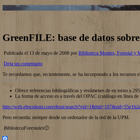
GreenFILE: base de datos sobr
Publicada el 13 de mayo de 2008 por
Biblioteca Montes, Forestal y 
Deja un comentario
Te recordamos que, recientemente, se ha incorporado a los recursos e
ambiente: calentamiento global, contaminación, agricultura sostenible, 
Ofrece referencias bibliográficas y resúmenes de en torno a 29
La forma de acceso es a través del OPAC (catálogo en línea de l
http://web.ebscohost.com/ehost/search?vid=1&hid=107&sid=55e1
Pero recuerda: siempre desde un ordenador de la red de la UPM.
BibliotecaForestales
🙂