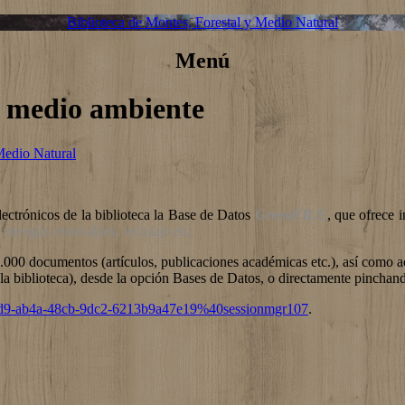
Biblioteca de Montes, Forestal y Medio Natural
Menú
e medio ambiente
Medio Natural
lectrónicos de la biblioteca la Base de Datos
GreenFILE
, que ofrece 
energías renovables, reciclaje etc.
5.000 documentos (artículos, publicaciones académicas etc.), así como 
a biblioteca), desde la opción Bases de Datos, o directamente pinchand
b2d9-ab4a-48cb-9dc2-6213b9a47e19%40sessionmgr107
.