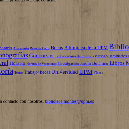
Biblio
Becas
Biblioteca de la UPM
horario
Aniversario
Bases de Datos
onografías
Concursos
cursos y seminarios
Convocatoria de premios
ral
Libros
M
Horario
Jardín Botánico
Investigación
Horario de Vacaciones
goría
UPM
Universidad
Trabajo/ becas
Teatro
Vídeos
en contacto con nosotros.
biblioteca.montes@upm.es