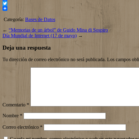
Facebook
Twitter
Categoría:
Bases de Datos
←
“Memorias de un árbol” de Guido Mina di Sospiro
Día Mundial de Internet (17 de mayo)
→
Deja una respuesta
Tu dirección de correo electrónico no será publicada.
Los campos obli
Comentario
*
Nombre
*
Correo electrónico
*
Guarda mi nombre, correo electrónico y web en este navegador p