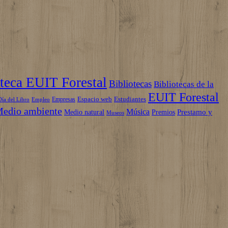
teca EUIT Forestal
Bibliotecas
Bibliotecas de la
EUIT Forestal
Espacio web
Estudiantes
Empresas
Empleo
Día del Libro
edio ambiente
Música
Prestamo y
Medio natural
Premios
Museos