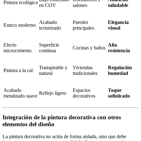
Pintura ecológica
en COV
salones
saludable
Acabado
Paredes
Elegancia
Estuco moderno
texturizado
principales
visual
Efecto
Superficie
Alta
Cocinas y baños
microcemento
continua
resistencia
Transpirable y
Viviendas
Regulación
Pintura a la cal
natural
tradicionales
humedad
Acabado
Espacios
Toque
Reflejo ligero
metalizado suave
decorativos
sofisticado
Integración de la pintura decorativa con otros
elementos del diseño
La pintura decorativa no actúa de forma aislada, sino que debe