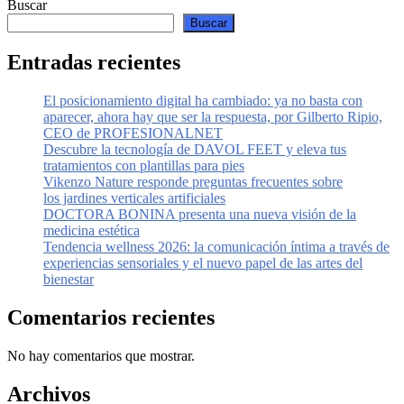
Buscar
Buscar
Entradas recientes
El posicionamiento digital ha cambiado: ya no basta con
aparecer, ahora hay que ser la respuesta, por Gilberto Ripio,
CEO de PROFESIONALNET
Descubre la tecnología de DAVOL FEET y eleva tus
tratamientos con plantillas para pies
Vikenzo Nature responde preguntas frecuentes sobre
los jardines verticales artificiales
DOCTORA BONINA presenta una nueva visión de la
medicina estética
Tendencia wellness 2026: la comunicación íntima a través de
experiencias sensoriales y el nuevo papel de las artes del
bienestar
Comentarios recientes
No hay comentarios que mostrar.
Archivos