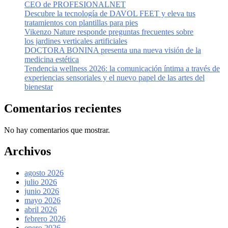
CEO de PROFESIONALNET
Descubre la tecnología de DAVOL FEET y eleva tus
tratamientos con plantillas para pies
Vikenzo Nature responde preguntas frecuentes sobre
los jardines verticales artificiales
DOCTORA BONINA presenta una nueva visión de la
medicina estética
Tendencia wellness 2026: la comunicación íntima a través de
experiencias sensoriales y el nuevo papel de las artes del
bienestar
Comentarios recientes
No hay comentarios que mostrar.
Archivos
agosto 2026
julio 2026
junio 2026
mayo 2026
abril 2026
febrero 2026
enero 2026