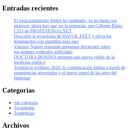
Entradas recientes
El posicionamiento digital ha cambiado: ya no basta con
aparecer, ahora hay que ser la respuesta, por Gilberto Ripio,
CEO de PROFESIONALNET
Descubre la tecnología de DAVOL FEET y eleva tus
tratamientos con plantillas para pies
Vikenzo Nature responde preguntas frecuentes sobre
los jardines verticales artificiales
DOCTORA BONINA presenta una nueva visión de la
medicina estética
Tendencia wellness 2026: la comunicación íntima a través de
experiencias sensoriales y el nuevo papel de las artes del
bienestar
Categorías
Sin categoría
Tecnología
Tendencias
Archivos