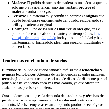
Madera
: El pulido de suelos de madera es una técnica que no
solo mejora la apariencia, sino que también
protege el
material
contra el desgaste.
Terrazo
: Un material muy común en
edificios antiguos
que
puede beneficiarse enormemente del pulido, recuperando su
brillo y apariencia original.
Hormigón
: Uno de los
suelos más resistentes
que, tras el
pulido, ofrece un acabado brillante y contemporáneo.
Las
ventajas del hormigón pulido
incluyen su durabilidad y bajo
mantenimiento, haciéndolo ideal para espacios industriales y
comerciales.
Tendencias en el pulido de suelos
El mundo del pulido de suelos también está sujeto a
tendencias y
avances tecnológicos
. Algunas de las tendencias actuales incluyen:
tecnología de diamante
, que es el uso de discos de diamante para el
pulido se está volviendo cada vez más común, ya que ofrece un
acabado más preciso y duradero.
Otra tendencia en auge es la demanda de
productos y técnicas de
pulido que sean respetuosos con el medio ambiente
está en
aumento. Muchas empresas están adoptando productos ecológicos
que no comprometen la calidad del resultado final.