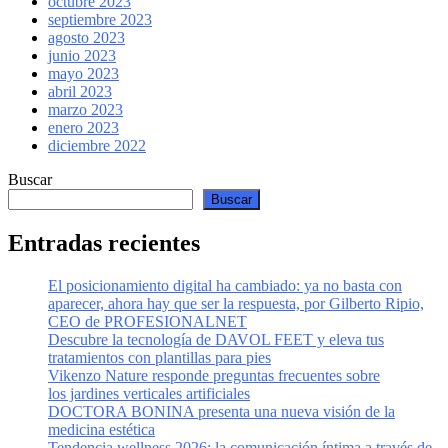
octubre 2023
septiembre 2023
agosto 2023
junio 2023
mayo 2023
abril 2023
marzo 2023
enero 2023
diciembre 2022
Buscar
Buscar
Entradas recientes
El posicionamiento digital ha cambiado: ya no basta con
aparecer, ahora hay que ser la respuesta, por Gilberto Ripio,
CEO de PROFESIONALNET
Descubre la tecnología de DAVOL FEET y eleva tus
tratamientos con plantillas para pies
Vikenzo Nature responde preguntas frecuentes sobre
los jardines verticales artificiales
DOCTORA BONINA presenta una nueva visión de la
medicina estética
Tendencia wellness 2026: la comunicación íntima a través de