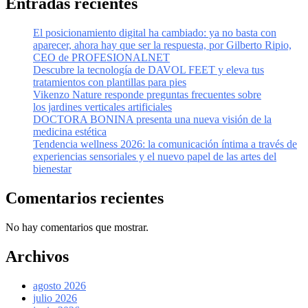
Entradas recientes
El posicionamiento digital ha cambiado: ya no basta con
aparecer, ahora hay que ser la respuesta, por Gilberto Ripio,
CEO de PROFESIONALNET
Descubre la tecnología de DAVOL FEET y eleva tus
tratamientos con plantillas para pies
Vikenzo Nature responde preguntas frecuentes sobre
los jardines verticales artificiales
DOCTORA BONINA presenta una nueva visión de la
medicina estética
Tendencia wellness 2026: la comunicación íntima a través de
experiencias sensoriales y el nuevo papel de las artes del
bienestar
Comentarios recientes
No hay comentarios que mostrar.
Archivos
agosto 2026
julio 2026