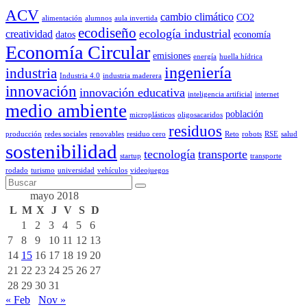
ACV
cambio climático
CO2
alimentación
alumnos
aula invertida
ecodiseño
ecología industrial
creatividad
datos
economía
Economía Circular
emisiones
energía
huella hídrica
ingeniería
industria
Industria 4.0
industria maderera
innovación
innovación educativa
inteligencia artificial
internet
medio ambiente
población
microplásticos
oligosacaridos
residuos
producción
redes sociales
renovables
residuo cero
Reto
robots
RSE
salud
sostenibilidad
tecnología
transporte
startup
transporte
rodado
turismo
universidad
vehículos
videojuegos
mayo 2018
L
M
X
J
V
S
D
1
2
3
4
5
6
7
8
9
10
11
12
13
14
15
16
17
18
19
20
21
22
23
24
25
26
27
28
29
30
31
« Feb
Nov »