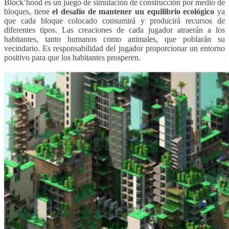
Block’hood es un juego de simulación de construcción por medio de
bloques, tiene
el desafío de mantener un equilibrio ecológico
ya
que cada bloque colocado consumirá y producirá recursos de
diferentes tipos. Las creaciones de cada jugador atraerán a los
habitantes, tanto humanos como animales, que poblarán su
vecindario. Es responsabilidad del jugador proporcionar un entorno
positivo para que los habitantes prosperen.