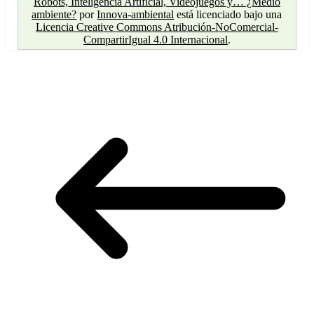
Robots, Inteligencia Artificial, Videojuegos y… ¿Medio
ambiente?
por
Innova-ambiental
está licenciado bajo una
Licencia Creative Commons Atribución-NoComercial-
CompartirIgual 4.0 Internacional
.