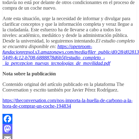
todavía no está por delante de otros condicionantes en el proceso de
compra de un coche nuevo.
Ante esta situación, urge la necesidad de informar y divulgar para
clarificar conceptos y que la información completa y veraz llegue a
la ciudadanía. Este esfuerzo ha de llevarse a cabo a todos los
niveles: académico, mediático y desde la administración pública.
Desde la universidad, lo seguiremos intentando.
El estudio completo
se encuentra disponible en:
https://openroom-
fundacionrepsol.s3.amazonaws.com/media/filer_public/d0/28/d0281
5449-4c12-b708-6888878d6b5f/estudio_completo_-
_la_percepcion_nuevas_tecnologias_de_movilidad.pdf
Nota sobre la publicación
Contenido original del artículo publicado en la plataforma The
Conversation y escrito también por Javier Pérez Rodríguez.
https://theconversation.com/nos-importa-la-huella-de-carbono-a-la-
hora-de-comprar-un-coche-194834
Facebook
Mastodon