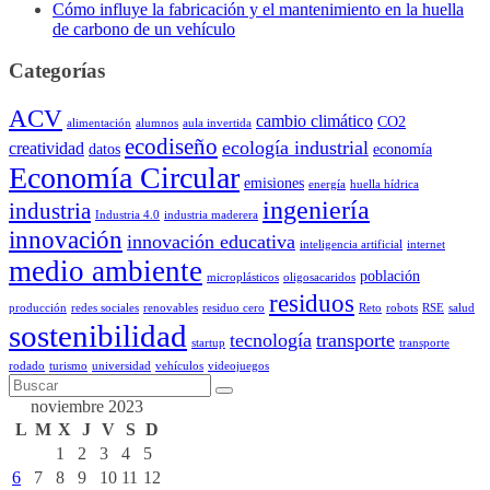
Cómo influye la fabricación y el mantenimiento en la huella
de carbono de un vehículo
Categorías
ACV
cambio climático
CO2
alimentación
alumnos
aula invertida
ecodiseño
ecología industrial
creatividad
datos
economía
Economía Circular
emisiones
energía
huella hídrica
ingeniería
industria
Industria 4.0
industria maderera
innovación
innovación educativa
inteligencia artificial
internet
medio ambiente
población
microplásticos
oligosacaridos
residuos
producción
redes sociales
renovables
residuo cero
Reto
robots
RSE
salud
sostenibilidad
tecnología
transporte
startup
transporte
rodado
turismo
universidad
vehículos
videojuegos
noviembre 2023
L
M
X
J
V
S
D
1
2
3
4
5
6
7
8
9
10
11
12