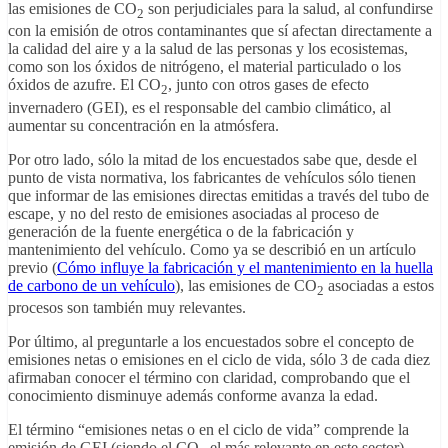
las emisiones de CO
son perjudiciales para la salud, al confundirse
2
con la emisión de otros contaminantes que sí afectan directamente a
la calidad del aire y a la salud de las personas y los ecosistemas,
como son los óxidos de nitrógeno, el material particulado o los
óxidos de azufre. El CO
, junto con otros gases de efecto
2
invernadero (GEI), es el responsable del cambio climático, al
aumentar su concentración en la atmósfera.
Por otro lado, sólo la mitad de los encuestados sabe que, desde el
punto de vista normativa, los fabricantes de vehículos sólo tienen
que informar de las emisiones directas emitidas a través del tubo de
escape, y no del resto de emisiones asociadas al proceso de
generación de la fuente energética o de la fabricación y
mantenimiento del vehículo. Como ya se describió en un artículo
previo (
Cómo influye la fabricación y el mantenimiento en la huella
de carbono de un vehículo
), las emisiones de CO
asociadas a estos
2
procesos son también muy relevantes.
Por último, al preguntarle a los encuestados sobre el concepto de
emisiones netas o emisiones en el ciclo de vida, sólo 3 de cada diez
afirmaban conocer el término con claridad, comprobando que el
conocimiento disminuye además conforme avanza la edad.
El término “emisiones netas o en el ciclo de vida” comprende la
emisión de GEI (siendo el CO
el más relevante en este sector)