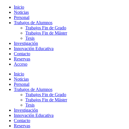
Saltar
Alternar
Inicio
al
el
Noticias
contenido
menú
Personal
principal
móvil
Trabajos de Alumnos
Trabajos Fin de Grado
Trabajos Fin de Máster
Tesis
Investigación
Innovación Educativa
Contacto
Reservas
Acceso
Inicio
Noticias
Personal
Trabajos de Alumnos
Trabajos Fin de Grado
Trabajos Fin de Máster
Tesis
Investigación
Innovación Educativa
Contacto
Reservas