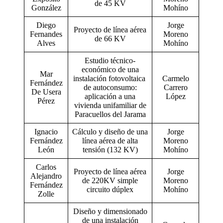
de 45 KV
González
Mohíno
Diego
Jorge
Proyecto de línea aérea
Fernandes
Moreno
de 66 KV
Alves
Mohíno
Estudio técnico-
económico de una
Mar
instalación fotovoltaica
Carmelo
Fernández
de autoconsumo:
Carrero
De Usera
aplicación a una
López
Pérez
vivienda unifamiliar de
Paracuellos del Jarama
Ignacio
Cálculo y diseño de una
Jorge
Fernández
línea aérea de alta
Moreno
León
tensión (132 KV)
Mohíno
Carlos
Proyecto de línea aérea
Jorge
Alejandro
de 220KV simple
Moreno
Fernández
circuito dúplex
Mohíno
Zolle
Diseño y dimensionado
de una instalación