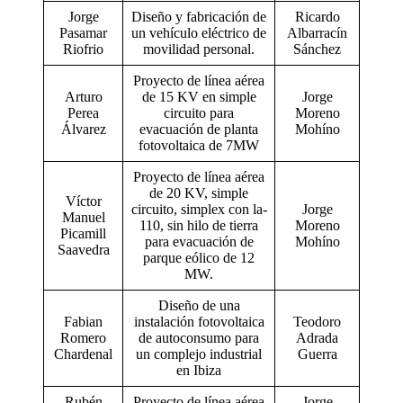
Jorge
Diseño y fabricación de
Ricardo
Pasamar
un vehículo eléctrico de
Albarracín
Riofrio
movilidad personal.
Sánchez
Proyecto de línea aérea
Arturo
de 15 KV en simple
Jorge
Perea
circuito para
Moreno
Álvarez
evacuación de planta
Mohíno
fotovoltaica de 7MW
Proyecto de línea aérea
de 20 KV, simple
Víctor
circuito, simplex con la-
Jorge
Manuel
110, sin hilo de tierra
Moreno
Picamill
para evacuación de
Mohíno
Saavedra
parque eólico de 12
MW.
Diseño de una
Fabian
instalación fotovoltaica
Teodoro
Romero
de autoconsumo para
Adrada
Chardenal
un complejo industrial
Guerra
en Ibiza
Rubén
Proyecto de línea aérea
Jorge