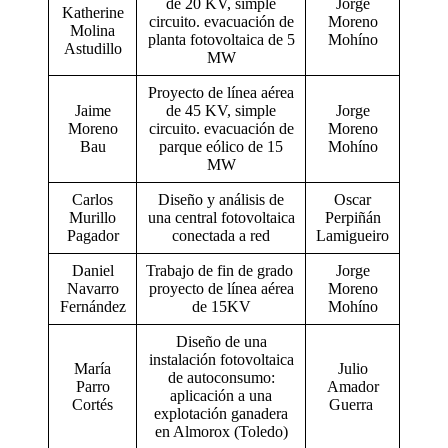
de 20 KV, simple
Jorge
Katherine
circuito. evacuación de
Moreno
Molina
planta fotovoltaica de 5
Mohíno
Astudillo
MW
Proyecto de línea aérea
Jaime
de 45 KV, simple
Jorge
Moreno
circuito. evacuación de
Moreno
Bau
parque eólico de 15
Mohíno
MW
Carlos
Diseño y análisis de
Oscar
Murillo
una central fotovoltaica
Perpiñán
Pagador
conectada a red
Lamigueiro
Daniel
Trabajo de fin de grado
Jorge
Navarro
proyecto de línea aérea
Moreno
Fernández
de 15KV
Mohíno
Diseño de una
instalación fotovoltaica
María
Julio
de autoconsumo:
Parro
Amador
aplicación a una
Cortés
Guerra
explotación ganadera
en Almorox (Toledo)