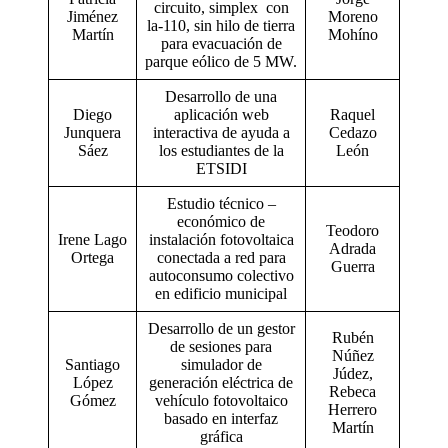
circuito, simplex con
Jiménez
Moreno
la-110, sin hilo de tierra
Martín
Mohíno
para evacuación de
parque eólico de 5 MW.
Desarrollo de una
Diego
aplicación web
Raquel
Junquera
interactiva de ayuda a
Cedazo
Sáez
los estudiantes de la
León
ETSIDI
Estudio técnico –
económico de
Teodoro
Irene Lago
instalación fotovoltaica
Adrada
Ortega
conectada a red para
Guerra
autoconsumo colectivo
en edificio municipal
Desarrollo de un gestor
Rubén
de sesiones para
Núñez
Santiago
simulador de
Júdez,
López
generación eléctrica de
Rebeca
Gómez
vehículo fotovoltaico
Herrero
basado en interfaz
Martín
gráfica