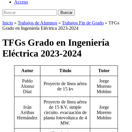
Acceso
Buscar:
Buscar
Inicio
»
Trabajos de Alumnos
»
Trabajos Fin de Grado
»
TFGs
Grado en Ingeniería Eléctrica 2023-2024
TFGs Grado en Ingeniería
Eléctrica 2023-2024
Autor
Título
Tutor
Pablo
Jorge
Proyecto de línea aérea
Alonso
Moreno
de 15 kv
Díaz
Mohíno
Proyecto de línea aérea
Iván
de 15 KV, simple
Jorge
Arribas
circuito. evacuación de
Moreno
Hernández
planta fotovoltaica de 4
Mohíno
MW.