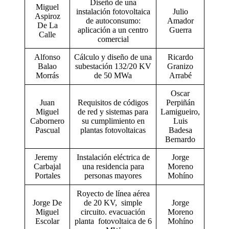
Diseño de una
Miguel
instalación fotovoltaica
Julio
Aspiroz
de autoconsumo:
Amador
De La
aplicación a un centro
Guerra
Calle
comercial
Alfonso
Cálculo y diseño de una
Ricardo
Balao
subestación 132/20 KV
Granizo
Morrás
de 50 MWa
Arrabé
Oscar
Juan
Requisitos de códigos
Perpiñán
Miguel
de red y sistemas para
Lamigueiro,
Cabornero
su cumplimiento en
Luis
Pascual
plantas fotovoltaicas
Badesa
Bernardo
Jeremy
Instalación eléctrica de
Jorge
Carbajal
una residencia para
Moreno
Portales
personas mayores
Mohíno
Royecto de línea aérea
Jorge De
de 20 KV, simple
Jorge
Miguel
circuito. evacuación
Moreno
Escolar
planta fotovoltaica de 6
Mohíno