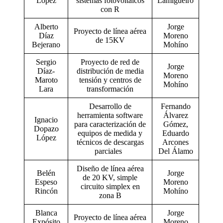
López
sistemas fotovoltaicos
Lamigueiro
con R
Alberto
Jorge
Proyecto de línea aérea
Díaz
Moreno
de 15KV
Bejerano
Mohíno
Sergio
Proyecto de red de
Jorge
Díaz-
distribución de media
Moreno
Maroto
tensión y centros de
Mohíno
Lara
transformación
Desarrollo de
Fernando
herramienta software
Álvarez
Ignacio
para caracterización de
Gómez,
Dopazo
equipos de medida y
Eduardo
López
técnicos de descargas
Arcones
parciales
Del Álamo
Diseño de línea aérea
Belén
Jorge
de 20 KV, simple
Espeso
Moreno
circuito simplex en
Rincón
Mohíno
zona B
Blanca
Jorge
Proyecto de línea aérea
Expósito
Moreno