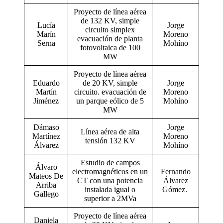
Proyecto de línea aérea
de 132 KV, simple
Lucía
Jorge
circuito simplex
Marín
Moreno
evacuación de planta
Serna
Mohíno
fotovoltaica de 100
MW
Proyecto de línea aérea
Eduardo
de 20 KV, simple
Jorge
Martín
circuito. evacuación de
Moreno
Jiménez
un parque eólico de 5
Mohíno
MW
Dámaso
Jorge
Línea aérea de alta
Martínez
Moreno
tensión 132 KV
Álvarez
Mohíno
Estudio de campos
Álvaro
electromagnéticos en un
Fernando
Mateos De
CT con una potencia
Álvarez
Arriba
instalada igual o
Gómez.
Gallego
superior a 2MVa
Proyecto de línea aérea
Daniela