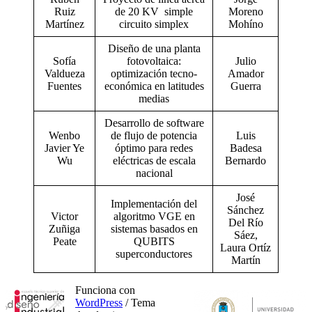
Ruiz
de 20 KV simple
Moreno
Martínez
circuito simplex
Mohíno
Diseño de una planta
Sofía
fotovoltaica:
Julio
Valdueza
optimización tecno-
Amador
Fuentes
económica en latitudes
Guerra
medias
Desarrollo de software
Wenbo
de flujo de potencia
Luis
Javier Ye
óptimo para redes
Badesa
Wu
eléctricas de escala
Bernardo
nacional
José
Implementación del
Sánchez
Victor
algoritmo VGE en
Del Río
Zuñiga
sistemas basados en
Sáez,
Peate
QUBITS
Laura Ortíz
superconductores
Martín
Funciona con
WordPress
/ Tema