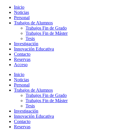
Saltar
Alternar
Inicio
al
el
Noticias
contenido
menú
Personal
principal
móvil
Trabajos de Alumnos
Trabajos Fin de Grado
Trabajos Fin de Máster
Tesis
Investigación
Innovación Educativa
Contacto
Reservas
Acceso
Inicio
Noticias
Personal
Trabajos de Alumnos
Trabajos Fin de Grado
Trabajos Fin de Máster
Tesis
Investigación
Innovación Educativa
Contacto
Reservas