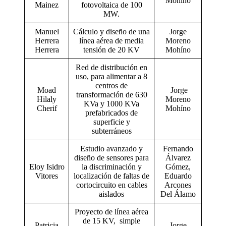
Mohíno
Mainez
fotovoltaica de 100
MW.
Manuel
Cálculo y diseño de una
Jorge
Herrera
línea aérea de media
Moreno
Herrera
tensión de 20 KV
Mohíno
Red de distribución en
uso, para alimentar a 8
centros de
Moad
Jorge
transformación de 630
Hilaly
Moreno
KVa y 1000 KVa
Cherif
Mohíno
prefabricados de
superficie y
subterráneos
Estudio avanzado y
Fernando
diseño de sensores para
Álvarez
Eloy Isidro
la discriminación y
Gómez,
Vitores
localización de faltas de
Eduardo
cortocircuito en cables
Arcones
aislados
Del Álamo
Proyecto de línea aérea
de 15 KV, simple
Patricia
Jorge