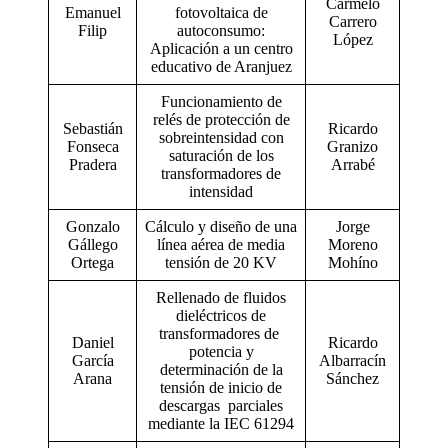
Carmelo
Emanuel
fotovoltaica de
Carrero
Filip
autoconsumo:
López
Aplicación a un centro
educativo de Aranjuez
Funcionamiento de
relés de protección de
Sebastián
Ricardo
sobreintensidad con
Fonseca
Granizo
saturación de los
Pradera
Arrabé
transformadores de
intensidad
Gonzalo
Cálculo y diseño de una
Jorge
Gállego
línea aérea de media
Moreno
Ortega
tensión de 20 KV
Mohíno
Rellenado de fluidos
dieléctricos de
transformadores de
Daniel
Ricardo
potencia y
García
Albarracín
determinación de la
Arana
Sánchez
tensión de inicio de
descargas parciales
mediante la IEC 61294