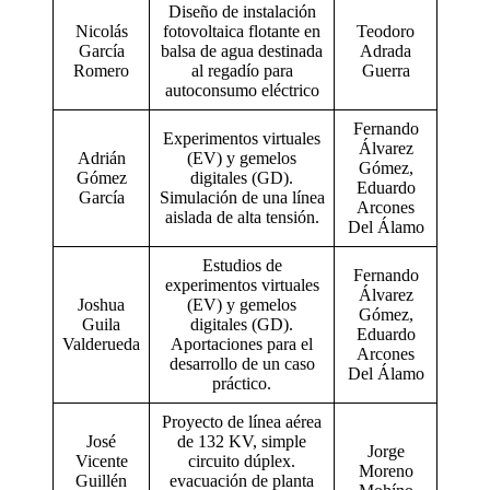
Diseño de instalación
Nicolás
fotovoltaica flotante en
Teodoro
García
balsa de agua destinada
Adrada
Romero
al regadío para
Guerra
autoconsumo eléctrico
Fernando
Experimentos virtuales
Álvarez
Adrián
(EV) y gemelos
Gómez,
Gómez
digitales (GD).
Eduardo
García
Simulación de una línea
Arcones
aislada de alta tensión.
Del Álamo
Estudios de
Fernando
experimentos virtuales
Álvarez
Joshua
(EV) y gemelos
Gómez,
Guila
digitales (GD).
Eduardo
Valderueda
Aportaciones para el
Arcones
desarrollo de un caso
Del Álamo
práctico.
Proyecto de línea aérea
José
de 132 KV, simple
Jorge
Vicente
circuito dúplex.
Moreno
Guillén
evacuación de planta