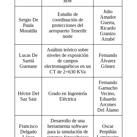
MW
Julio
Estudio de
Amador
Sergio De
coordinación de
Guerra,
Paula
protecciones del
Ricardo
Moratilla
aeropuerto Tenerife
Granizo
norte
Arrabé
Análisis teórico sobre
Lucas De
niveles de exposición
Fernando
Sarriá
de campos
Álvarez
Guenane
electromagnéticos en un
Gómez
CT de 2×630 KVa
Fernando
Garnacho
Héctor Del
Grado en Ingeniería
Vecino,
Saz Saiz
Eléctrica
Eduardo
Arcones
Del Álamo
Desarrollo de una
Francisco
herramienta software
Oscar
Delgado
para la simulación de
Perpiñán