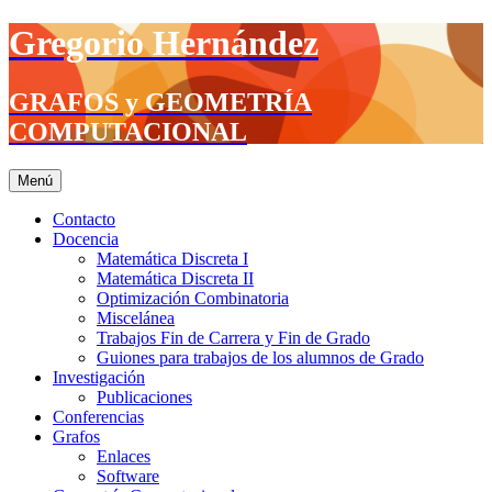
Saltar
Gregorio Hernández
al
contenido
GRAFOS y GEOMETRÍA
COMPUTACIONAL
Menú
Contacto
Docencia
Matemática Discreta I
Matemática Discreta II
Optimización Combinatoria
Miscelánea
Trabajos Fin de Carrera y Fin de Grado
Guiones para trabajos de los alumnos de Grado
Investigación
Publicaciones
Conferencias
Grafos
Enlaces
Software