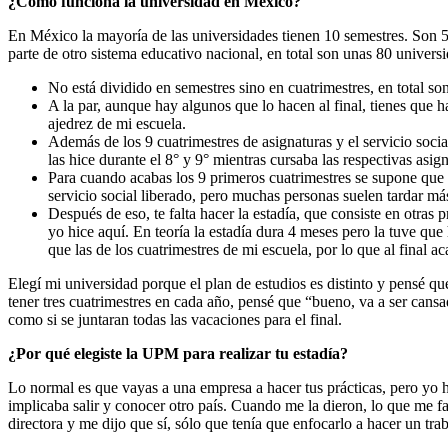
¿Cómo funciona la universidad en México?
En México la mayoría de las universidades tienen 10 semestres. Son 5
parte de otro sistema educativo nacional, en total son unas 80 universi
No está dividido en semestres sino en cuatrimestres, en total son
A la par, aunque hay algunos que lo hacen al final, tienes que ha
ajedrez de mi escuela.
Además de los 9 cuatrimestres de asignaturas y el servicio socia
las hice durante el 8° y 9° mientras cursaba las respectivas asign
Para cuando acabas los 9 primeros cuatrimestres se supone que t
servicio social liberado, pero muchas personas suelen tardar má
Después de eso, te falta hacer la estadía, que consiste en otras
yo hice aquí. En teoría la estadía dura 4 meses pero la tuve que
que las de los cuatrimestres de mi escuela, por lo que al final ac
Elegí mi universidad porque el plan de estudios es distinto y pensé q
tener tres cuatrimestres en cada año, pensé que “bueno, va a ser cansa
como si se juntaran todas las vacaciones para el final.
¿Por qué elegiste la UPM para realizar tu estadía?
Lo normal es que vayas a una empresa a hacer tus prácticas, pero yo 
implicaba salir y conocer otro país. Cuando me la dieron, lo que me fa
directora y me dijo que sí, sólo que tenía que enfocarlo a hacer un tra