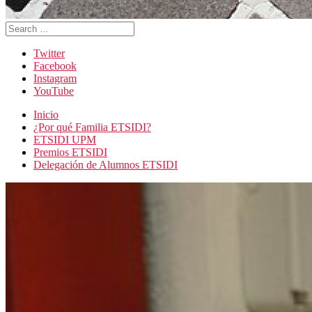
Search
for:
Twitter
Facebook
Instagram
YouTube
Inicio
¿Por qué Familia ETSIDI?
ETSIDI UPM
Premios ETSIDI
Delegación de Alumnos ETSIDI