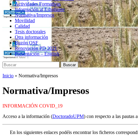
Actividades Formativas
Información al Estudiante
Normativa/Impresos
Movilidad
Calidad
Tesis doctorales
Otra información
Buzón QSF
Renovación PD 2021
Presentación – English
Buscar:
Buscar
Inicio
»
Normativa/Impresos
Normativa/Impresos
INFORMACIÓN COVID_19
Acceso a la información (
DoctoradoUPM
) con respecto a las pautas
En los siguientes enlaces podéis encontrar los ficheros correspondi