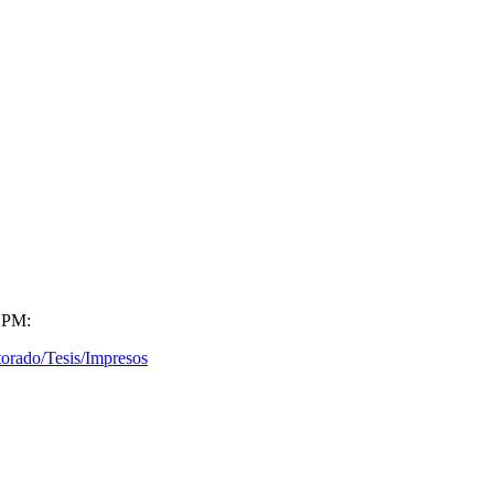
 UPM:
torado/Tesis/Impresos