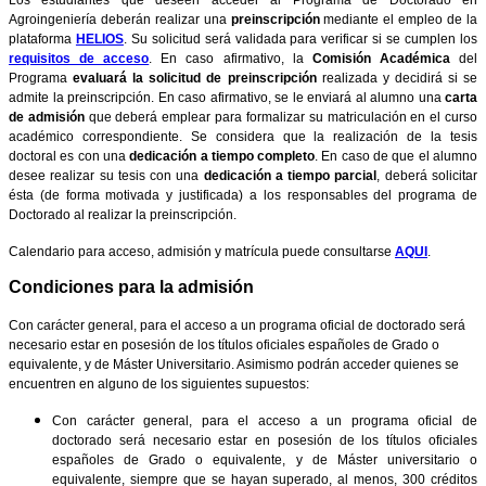
Los estudiantes que deseen acceder al Programa de Doctorado en
Agroingeniería deberán realizar una
preinscripción
mediante el empleo de la
plataforma
HELIOS
. Su solicitud será validada para verificar si se cumplen los
requisitos de acceso
. En caso afirmativo, la
Comisión Académica
del
Programa
evaluará la solicitud de preinscripción
realizada y decidirá si se
admite la preinscripción. En caso afirmativo, se le enviará al alumno una
carta
de admisión
que deberá emplear para formalizar su matriculación en el curso
académico correspondiente. Se considera que la realización de la tesis
doctoral es con una
dedicación a tiempo completo
. En caso de que el alumno
desee realizar su tesis con una
dedicación a tiempo parcial
, deberá solicitar
ésta (de forma motivada y justificada) a los responsables del programa de
Doctorado al realizar la preinscripción.
Calendario para acceso, admisión y matrícula puede consultarse
AQUI
.
Condiciones para la admisión
Con carácter general, para el acceso a un programa oficial de doctorado será
necesario estar en posesión de los títulos oficiales españoles de Grado o
equivalente, y de Máster Universitario. Asimismo podrán acceder quienes se
encuentren en alguno de los siguientes supuestos:
Con carácter general, para el acceso a un programa oficial de
doctorado será necesario estar en posesión de los títulos oficiales
españoles de Grado o equivalente, y de Máster universitario o
equivalente, siempre que se hayan superado, al menos, 300 créditos