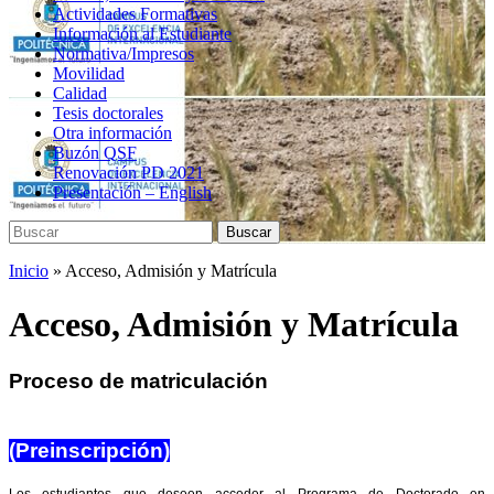
Actividades Formativas
Información al Estudiante
Normativa/Impresos
Movilidad
Calidad
Tesis doctorales
Otra información
Buzón QSF
Renovación PD 2021
Presentación – English
Buscar:
Buscar
Inicio
»
Acceso, Admisión y Matrícula
Acceso, Admisión y Matrícula
Proceso de matriculación
(
Preinscripción
)