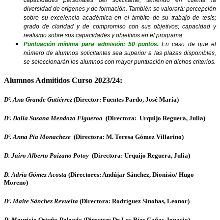
diversidad de orígenes y de formación. También se valorará: percepción
sobre su excelencia académica en el ámbito de su trabajo de tesis;
grado de claridad y de compromiso con sus objetivos; capacidad y
realismo sobre sus capacidades y objetivos en el programa.
Puntuación mínima para admisión: 50 puntos
.
En caso de que el
número de alumnos solicitantes sea superior a las plazas disponibles,
se seleccionarán los alumnos con mayor puntuación en dichos criterios.
Alumnos Admitidos Curso 2023/24:
Dª. Ana Grande Gutiérrez
(Director: Fuentes Pardo, José María)
Dª. Dalia Susana Mendoza Figueroa
(Directora: Urquijo Reguera, Julia)
Dª. Anna Pia Monachese
(Directora: M. Teresa Gómez Villarino)
D. Jairo Alberto Paizano Potoy
(Directora: Urquijo Reguera, Julia)
D. Adria Gómez Acosta
(Directores: Andújar Sánchez, Dionisio/ Hugo
Moreno)
Dª. Maite Sánchez Revuelta
(Directora: Rodríguez Sinobas, Leonor)
D. Mauricio Ortuño Delgado
(Director: De Los Ríos Cañas, Ignacio)