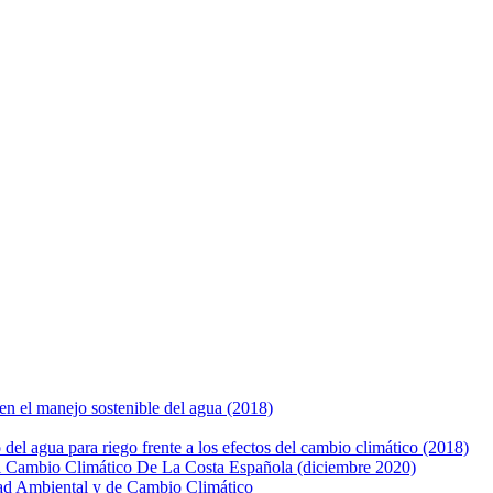
 en el manejo sostenible del agua (2018)
del agua para riego frente a los efectos del cambio climático (2018)
l Cambio Climático De La Costa Española (diciembre 2020)
dad Ambiental y de Cambio Climático