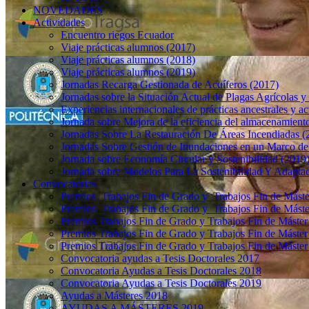
NOVEDADES
Actividades
Encuentro riegos Ecuador
Viaje prácticas alumnos (2017)
Viaje prácticas alumnos (2018)
Viaje prácticas alumnos (2019)
Jornadas Recarga Gestionada de Acuíferos (2017)
Jornadas sobre la Situación Actual de Plagas Agrícolas y
Experiencias internacionales de prácticas ancestrales y a
Jornada sobre Mejora de la eficiencia del almacenamiento 
Jornadas Sobre La Restauración De Áreas Incendiadas (
Jornadas Sobre Gestión de Inundaciones en un Marco de
Jornada sobre Economía Circular y Sostenibilidad (2019
Jornada sobre Modelos Para La Sostenibilidad Y Adapta
Convocatorias
Premios Trabajos Fin de Grado y Trabajos Fin de Mást
Premios Trabajos Fin de Grado y Trabajos Fin de Mást
Premios Trabajos Fin de Grado y Trabajos Fin de Máste
Premios Trabajos Fin de Grado y Trabajos Fin de Máste
Premios Trabajos Fin de Grado y Trabajos Fin de Máste
Convocatoria ayudas a Tesis Doctorales 2017
Convocatoria Ayudas a Tesis Doctorales 2018
Convocatoria Ayudas a Tesis Doctorales 2019
Ayudas a Másteres 2018
AYUDAS A MÁSTERES 2019