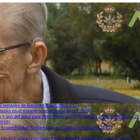
 Forestales de Reciente Aparición (2017)
ctuales en el manejo sostenible del agua (2018)
y uso del agua para riego frente a los efectos del cambio climático (20
2018)
 Sostenibilidad Ambiental y de Cambio Climático (2019)
)
ción Al Cambio Climático De La Costa Española (diciembre 2020)