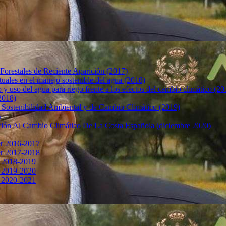
 Forestales de Reciente Aparición (2017)
ctuales en el manejo sostenible del agua (2018)
y uso del agua para riego frente a los efectos del cambio climático (20
2018)
 Sostenibilidad Ambiental y de Cambio Climático (2019)
)
ción Al Cambio Climático De La Costa Española (diciembre 2020)
er 2016-2017
er 2017-2018
r 2018-2019
r 2019-2020
r 2020-2021