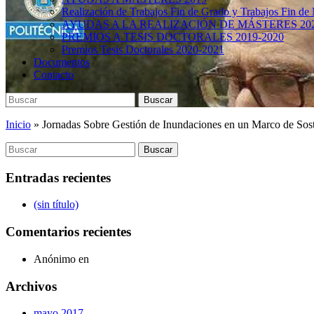
Realización de Trabajos Fin de Grado y Trabajos Fin de
AYUDAS A LA REALIZACIÓN DE MÁSTERES 20
PREMIOS A TESIS DOCTORALES 2019-2020
Premios Tesis Doctorales 2020-2021
Documentos
Contacto
Buscar:
Buscar
Inicio
»
Jornadas Sobre Gestión de Inundaciones en un Marco de Sos
Buscar:
Buscar
Entradas recientes
(sin título)
Comentarios recientes
Anónimo
en
Archivos
mayo 2017