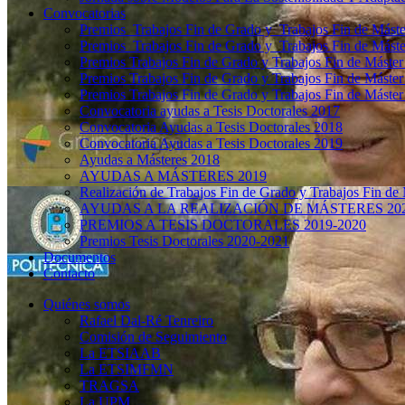
Convocatorias
Premios Trabajos Fin de Grado y Trabajos Fin de Mást
Premios Trabajos Fin de Grado y Trabajos Fin de Mást
Premios Trabajos Fin de Grado y Trabajos Fin de Máste
Premios Trabajos Fin de Grado y Trabajos Fin de Máste
Premios Trabajos Fin de Grado y Trabajos Fin de Máste
Convocatoria ayudas a Tesis Doctorales 2017
Convocatoria Ayudas a Tesis Doctorales 2018
Convocatoria Ayudas a Tesis Doctorales 2019
Ayudas a Másteres 2018
AYUDAS A MÁSTERES 2019
Realización de Trabajos Fin de Grado y Trabajos Fin de
AYUDAS A LA REALIZACIÓN DE MÁSTERES 20
PREMIOS A TESIS DOCTORALES 2019-2020
Premios Tesis Doctorales 2020-2021
Documentos
Contacto
Quiénes somos
Rafael Dal-Ré Tenreiro
Comisión de Seguimiento
La ETSIAAB
La ETSIMFMN
TRAGSA
La UPM