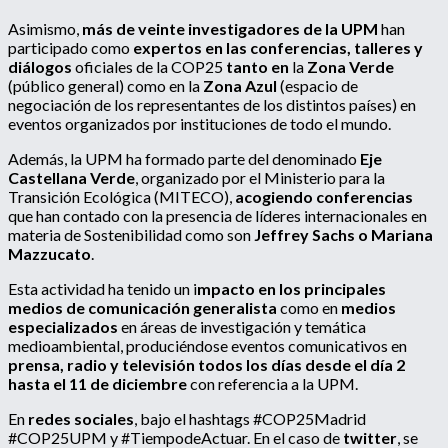
Asimismo,
más de veinte
investigadores de la UPM
han
participado como
expertos en las conferencias, talleres y
diálogos
oficiales de la COP25
tanto en
la
Zona Verde
(público general) como en la
Zona Azul
(espacio de
negociación de los representantes de los distintos países) en
eventos organizados por instituciones de todo el mundo.
Además, la UPM ha formado parte del denominado
Eje
Castellana Verde
, organizado por el Ministerio para la
Transición Ecológica (MITECO),
acogiendo conferencias
que han contado con la presencia de líderes internacionales en
materia de Sostenibilidad como son
Jeffrey Sachs o Mariana
Mazzucato
.
Esta actividad ha tenido un i
mpacto en los principales
medios de comunicación generalista
como en
medios
especializados
en áreas de investigación y temática
medioambiental, produciéndose eventos comunicativos en
prensa, radio y televisión todos los días desde el día 2
hasta el 11 de diciembre
con referencia a la UPM.
En
redes sociales
, bajo el hashtags #COP25Madrid
#COP25UPM y #TiempodeActuar. En el caso de
twitter
, se