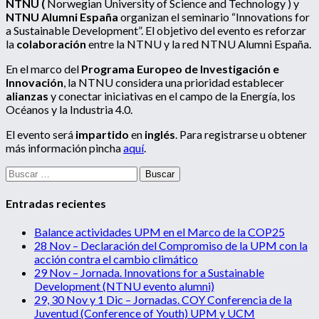
NTNU (
Norwegian University of Science and Technology )
y
NTNU Alumni España
organizan el seminario “Innovations for
a Sustainable Development”. El objetivo del evento es reforzar
la
colaboración
entre la NTNU y la red NTNU Alumni España.
En el marco del
Programa Europeo de Investigación e
Innovación
, la NTNU considera una prioridad establecer
alianzas
y conectar iniciativas en el campo de la Energía, los
Océanos y la Industria 4.0.
El evento será
impartido
en
inglés
. Para registrarse u obtener
más información pincha
aquí
.
Buscar:
Entradas recientes
Balance actividades UPM en el Marco de la COP25
28 Nov – Declaración del Compromiso de la UPM con la
acción contra el cambio climático
29 Nov – Jornada. Innovations for a Sustainable
Development (NTNU evento alumni)
29, 30 Nov y 1 Dic – Jornadas. COY Conferencia de la
Juventud (Conference of Youth) UPM y UCM