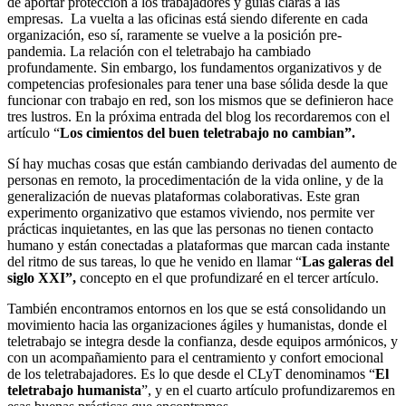
de aportar protección a los trabajadores y guías claras a las
empresas. La vuelta a las oficinas está siendo diferente en cada
organización, eso sí, raramente se vuelve a la posición pre-
pandemia. La relación con el teletrabajo ha cambiado
profundamente. Sin embargo, los fundamentos organizativos y de
competencias profesionales para tener una base sólida desde la que
funcionar con trabajo en red, son los mismos que se definieron hace
tres lustros. En la próxima entrada del blog los recordaremos con el
artículo “
Los cimientos del buen teletrabajo no cambian”.
Sí hay muchas cosas que están cambiando derivadas del aumento de
personas en remoto, la procedimentación de la vida online, y de la
generalización de nuevas plataformas colaborativas. Este gran
experimento organizativo que estamos viviendo, nos permite ver
prácticas inquietantes, en las que las personas no tienen contacto
humano y están conectadas a plataformas que marcan cada instante
del ritmo de sus tareas, lo que he venido en llamar “
Las galeras del
siglo XXI”,
concepto en el que profundizaré en el tercer artículo.
También encontramos entornos en los que se está consolidando un
movimiento hacia las organizaciones ágiles y humanistas, donde el
teletrabajo se integra desde la confianza, desde equipos armónicos, y
con un acompañamiento para el centramiento y confort emocional
de los teletrabajadores. Es lo que desde el CLyT denominamos “
El
teletrabajo humanista
”, y en el cuarto artículo profundizaremos en