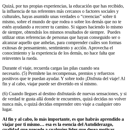
Quizá, por tus propias experiencias, la educación que has recibido,
la influencia de tus referentes más cercanos o factores sociales y
culturales, hayas asumido unas verdades o “creencias” sobre ti
mismo, sobre el mundo de que rodea o sobre los demás que no te
estén ayudando a recorrer tu camino. Si sigues haciendo lo mismo
de siempre, obtendrás los mismos resultados de siempre. Puedes
utilizar otras referencias de personas que hayan conseguido ser o
alcanzar aquello que anhelas, para comprender cuáles son formas
exitosas de pensamiento, sentimiento y acción. Aprovecha el
conocimiento y la experiencia de los demás, no hace falta que
reinventes la rueda.
Durante el viaje, recuerda cargas las pilas cuando sea
necesario. (5) Permítete las recompensas, premios y refuerzos
positivos que te puedan ayudar. Y sobre todo ¡Disfruta del viaje! Al
fin y al cabo, viajar puede ser divertido en sí mismo.
(6) Cuando llegues al destino disfrutarás de nuevas sensaciones, y si
de verdad te gusta allá donde te encuentres, quizá decidas no volver
nunca más, o quizá decidas emprender otro viaje a cualquier otro
lugar.
Al fin y al cabo, lo más importante, es que habrás aprendido a
viajar por ti mismo… esa es la esencia del Autoliderazgo,
cualidad que precede a cualquier líder que desea motivar,