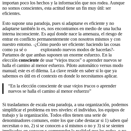
importan poco los hechos y la información que nos rodea. Aunque
no somos conscientes, esta actitud tiene un fin muy útil: ser
eficientes.
Esto supone una paradoja, pues si adaptarse es eficiente y no
adaptarse también lo es, nos encontramos en medio de una lucha
interna inconsciente. Es aquí donde nace la amenaza, el riesgo de
entrar en conflicto permanentemente con nosotros mismos y con
nuestro entorno. -¿Cómo puedo ser eficiente: haciendo las cosas
como ya sé o explorando nuevos modos de hacerlas?-
Partamos de que ambas suponen un enorme esfuerzo. En la
elección
consciente
de usar “viejos trucos” o aprender nuevos se
halla el camino al menor esfuerzo. Piloto automático versus modo
manual; este es el dilema. La clave reside en saber si lo que ya
sabemos es útil en el contexto en donde lo necesitamos aplicar.
“En la elección consciente de usar
viejos trucos
o aprender
nuevos se halla el camino al menor esfuerzo”
Si trasladamos de escala esta paradoja, a una organización, podemos
simplificar el problema en tres niveles: el individuo, los equipos de
trabajo y la organización. Todos ellos tienen una serie de
denominadores comunes, entre los que cabe destacar si 1) saben qué
necesitan o no, 2) si se conocen a sí mismos o no y 3) si se sienten
implicados en conocer y comprender la realidad que les rodea, o no.