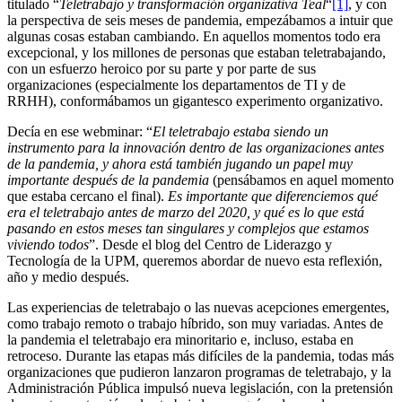
titulado “
Teletrabajo y transformación organizativa Teal
“
[1]
, y con
la perspectiva de seis meses de pandemia, empezábamos a intuir que
algunas cosas estaban cambiando. En aquellos momentos todo era
excepcional, y los millones de personas que estaban teletrabajando,
con un esfuerzo heroico por su parte y por parte de sus
organizaciones (especialmente los departamentos de TI y de
RRHH), conformábamos un gigantesco experimento organizativo.
Decía en ese webminar: “
El teletrabajo estaba siendo un
instrumento para la innovación dentro de las organizaciones antes
de la pandemia, y ahora está también jugando un papel muy
importante después de la pandemia
(pensábamos en aquel momento
que estaba cercano el final).
Es importante que diferenciemos qué
era el teletrabajo antes de marzo del 2020, y qué es lo que está
pasando en estos meses tan singulares y complejos que estamos
viviendo todos
”. Desde el blog del Centro de Liderazgo y
Tecnología de la UPM, queremos abordar de nuevo esta reflexión,
año y medio después.
Las experiencias de teletrabajo o las nuevas acepciones emergentes,
como trabajo remoto o trabajo híbrido, son muy variadas. Antes de
la pandemia el teletrabajo era minoritario e, incluso, estaba en
retroceso. Durante las etapas más difíciles de la pandemia, todas más
organizaciones que pudieron lanzaron programas de teletrabajo, y la
Administración Pública impulsó nueva legislación, con la pretensión