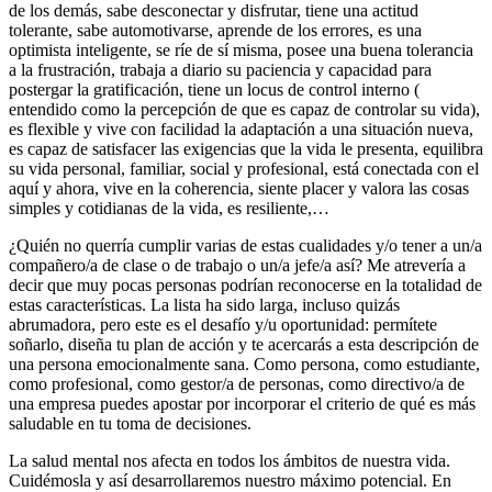
de los demás, sabe desconectar y disfrutar, tiene una actitud
tolerante, sabe automotivarse, aprende de los errores, es una
optimista inteligente, se ríe de sí misma, posee una buena tolerancia
a la frustración, trabaja a diario su paciencia y capacidad para
postergar la gratificación, tiene un locus de control interno (
entendido como la percepción de que es capaz de controlar su vida),
es flexible y vive con facilidad la adaptación a una situación nueva,
es capaz de satisfacer las exigencias que la vida le presenta, equilibra
su vida personal, familiar, social y profesional, está conectada con el
aquí y ahora, vive en la coherencia, siente placer y valora las cosas
simples y cotidianas de la vida, es resiliente,…
¿Quién no querría cumplir varias de estas cualidades y/o tener a un/a
compañero/a de clase o de trabajo o un/a jefe/a así? Me atrevería a
decir que muy pocas personas podrían reconocerse en la totalidad de
estas características. La lista ha sido larga, incluso quizás
abrumadora, pero este es el desafío y/u oportunidad: permítete
soñarlo, diseña tu plan de acción y te acercarás a esta descripción de
una persona emocionalmente sana. Como persona, como estudiante,
como profesional, como gestor/a de personas, como directivo/a de
una empresa puedes apostar por incorporar el criterio de qué es más
saludable en tu toma de decisiones.
La salud mental nos afecta en todos los ámbitos de nuestra vida.
Cuidémosla y así desarrollaremos nuestro máximo potencial. En