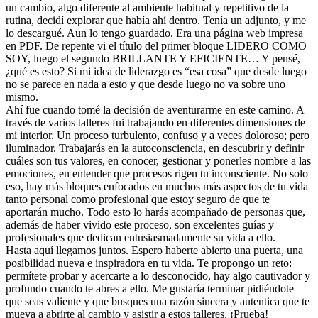
un cambio, algo diferente al ambiente habitual y repetitivo de la
rutina, decidí explorar que había ahí dentro. Tenía un adjunto, y me
lo descargué. Aun lo tengo guardado. Era una página web impresa
en PDF. De repente vi el título del primer bloque LIDERO COMO
SOY, luego el segundo BRILLANTE Y EFICIENTE… Y pensé,
¿qué es esto? Si mi idea de liderazgo es “esa cosa” que desde luego
no se parece en nada a esto y que desde luego no va sobre uno
mismo.
Ahí fue cuando tomé la decisión de aventurarme en este camino. A
través de varios talleres fui trabajando en diferentes dimensiones de
mi interior. Un proceso turbulento, confuso y a veces doloroso; pero
iluminador. Trabajarás en la autoconsciencia, en descubrir y definir
cuáles son tus valores, en conocer, gestionar y ponerles nombre a las
emociones, en entender que procesos rigen tu inconsciente. No solo
eso, hay más bloques enfocados en muchos más aspectos de tu vida
tanto personal como profesional que estoy seguro de que te
aportarán mucho. Todo esto lo harás acompañado de personas que,
además de haber vivido este proceso, son excelentes guías y
profesionales que dedican entusiasmadamente su vida a ello.
Hasta aquí llegamos juntos. Espero haberte abierto una puerta, una
posibilidad nueva e inspiradora en tu vida. Te propongo un reto:
permítete probar y acercarte a lo desconocido, hay algo cautivador y
profundo cuando te abres a ello. Me gustaría terminar pidiéndote
que seas valiente y que busques una razón sincera y autentica que te
mueva a abrirte al cambio y asistir a estos talleres. ¡Prueba!