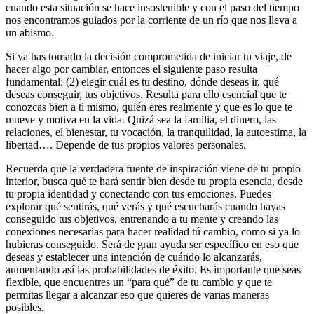
cuando esta situación se hace insostenible y con el paso del tiempo
nos encontramos guiados por la corriente de un río que nos lleva a
un abismo.
Si ya has tomado la decisión comprometida de iniciar tu viaje, de
hacer algo por cambiar, entonces el siguiente paso resulta
fundamental: (2) elegir cuál es tu destino, dónde deseas ir, qué
deseas conseguir, tus objetivos. Resulta para ello esencial que te
conozcas bien a ti mismo, quién eres realmente y que es lo que te
mueve y motiva en la vida. Quizá sea la familia, el dinero, las
relaciones, el bienestar, tu vocación, la tranquilidad, la autoestima, la
libertad…. Depende de tus propios valores personales.
Recuerda que la verdadera fuente de inspiración viene de tu propio
interior, busca qué te hará sentir bien desde tu propia esencia, desde
tu propia identidad y conectando con tus emociones. Puedes
explorar qué sentirás, qué verás y qué escucharás cuando hayas
conseguido tus objetivos, entrenando a tu mente y creando las
conexiones necesarias para hacer realidad tú cambio, como si ya lo
hubieras conseguido. Será de gran ayuda ser específico en eso que
deseas y establecer una intención de cuándo lo alcanzarás,
aumentando así las probabilidades de éxito. Es importante que seas
flexible, que encuentres un “para qué” de tu cambio y que te
permitas llegar a alcanzar eso que quieres de varias maneras
posibles.