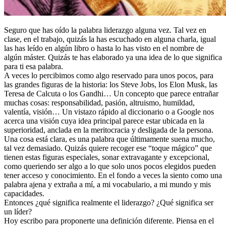
Seguro que has oído la palabra liderazgo alguna vez. Tal vez en
clase, en el trabajo, quizás la has escuchado en alguna charla, igual
las has leído en algún libro o hasta lo has visto en el nombre de
algún máster. Quizás te has elaborado ya una idea de lo que significa
para ti esa palabra.
A veces lo percibimos como algo reservado para unos pocos, para
las grandes figuras de la historia: los Steve Jobs, los Elon Musk, las
Teresa de Calcuta o los Gandhi… Un concepto que parece entrañar
muchas cosas: responsabilidad, pasión, altruismo, humildad,
valentía, visión… Un vistazo rápido al diccionario o a Google nos
acerca una visión cuya idea principal parece estar ubicada en la
superioridad, anclada en la meritocracia y desligada de la persona.
Una cosa está clara, es una palabra que últimamente suena mucho,
tal vez demasiado. Quizás quiere recoger ese “toque mágico” que
tienen estas figuras especiales, sonar extravagante y excepcional,
como queriendo ser algo a lo que solo unos pocos elegidos pueden
tener acceso y conocimiento. En el fondo a veces la siento como una
palabra ajena y extraña a mí, a mi vocabulario, a mi mundo y mis
capacidades.
Entonces ¿qué significa realmente el liderazgo? ¿Qué significa ser
un líder?
Hoy escribo para proponerte una definición diferente. Piensa en el