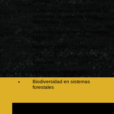
forestales
Huella de Carbono y gestión de las
emisiones de gases de efecto
invernadero.
Secuestro de Carbono en sistemas
forestales
Gestión forestal y cambio global
Ecología de especies y suelos
forestales
Relaciones suelo-planta
Biodiversidad en sistemas
forestales