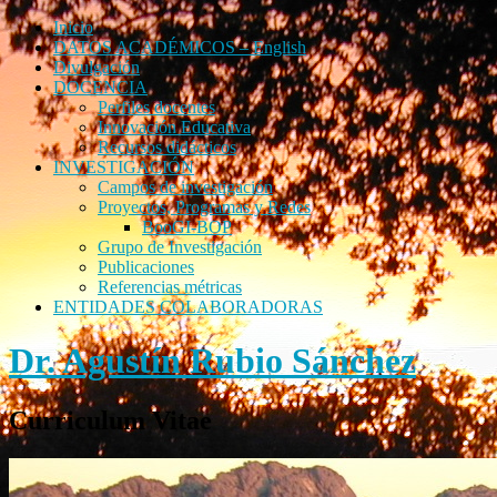
Inicio
DATOS ACADÉMICOS – English
Divulgación
DOCENCIA
Perfiles docentes
Innovación Educativa
Recursos didácticos
INVESTIGACIÓN
Campos de investigación
Proyectos, Programas y Redes
BooGI-BOP
Grupo de Investigación
Publicaciones
Referencias métricas
ENTIDADES COLABORADORAS
Dr. Agustín Rubio Sánchez
Curriculum Vitae