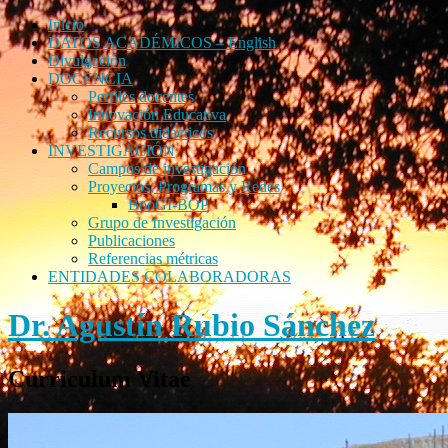
Inicio
DATOS ACADÉMICOS – English
Divulgación
DOCENCIA
Perfiles docentes
Innovación Educativa
Recursos didácticos
INVESTIGACIÓN
Campos de investigación
Proyectos, Programas y Redes
BooGI-BOP
Grupo de Investigación
Publicaciones
Referencias métricas
ENTIDADES COLABORADORAS
Dr. Agustín Rubio Sánchez
Curriculum Vitae