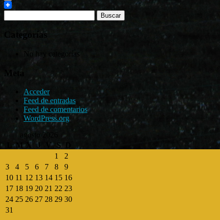
Print
Categorías
No hay categorías
Meta
Acceder
Feed de entradas
Feed de comentarios
WordPress.org
agosto 2026
L
M
X
J
V
S
D
1
2
3
4
5
6
7
8
9
10
11
12
13
14
15
16
17
18
19
20
21
22
23
24
25
26
27
28
29
30
31