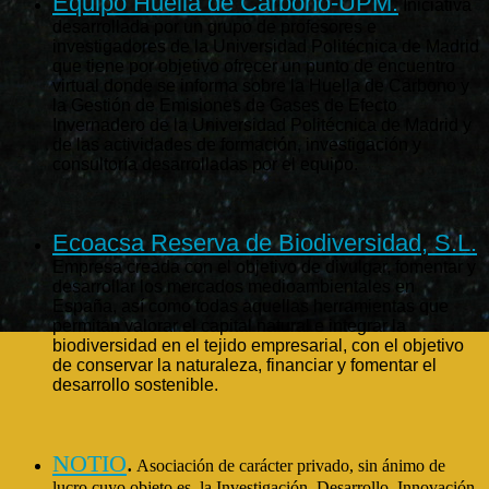
Equipo Huella de Carbono-UPM.
Iniciativa
desarrollada por un grupo de profesores e
investigadores de la Universidad Politécnica de Madrid
que tiene por objetivo ofrecer un punto de encuentro
virtual donde se informa sobre la Huella de Carbono y
la Gestión de Emisiones de Gases de Efecto
Invernadero de la Universidad Politécnica de Madrid y
de las actividades de formación, investigación y
consultoría desarrolladas por el equipo.
Ecoacsa Reserva de Biodiversidad, S.L.
Empresa creada con el objetivo de divulgar, fomentar y
desarrollar los mercados medioambientales en
España, así como todas aquellas herramientas que
permitan valorar el capital natural e integrar la
biodiversidad en el tejido empresarial, con el objetivo
de conservar la naturaleza, financiar y fomentar el
desarrollo sostenible.
NOTIO
.
Asociación de carácter privado, sin ánimo de
lucro cuyo objeto es la Investigación, Desarrollo, Innovación,