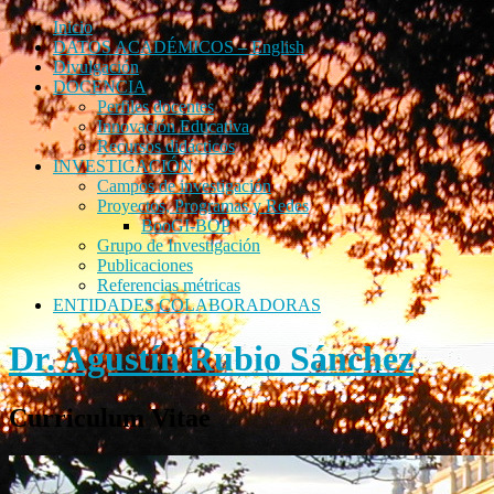
Inicio
DATOS ACADÉMICOS – English
Divulgación
DOCENCIA
Perfiles docentes
Innovación Educativa
Recursos didácticos
INVESTIGACIÓN
Campos de investigación
Proyectos, Programas y Redes
BooGI-BOP
Grupo de Investigación
Publicaciones
Referencias métricas
ENTIDADES COLABORADORAS
Dr. Agustín Rubio Sánchez
Curriculum Vitae