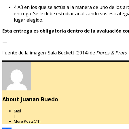
4 A3 en los que se actúa a la manera de uno de los ar
entrega. Se le debe estudiar analizando sus estrategi
lugar elegido.
Esta entrega es obligatoria dentro de la avaluación con
—
Fuente de la imagen: Sala Beckett (2014) de
Flores & Prats
.
About
Juanan Buedo
Mail
|
More Posts(71)