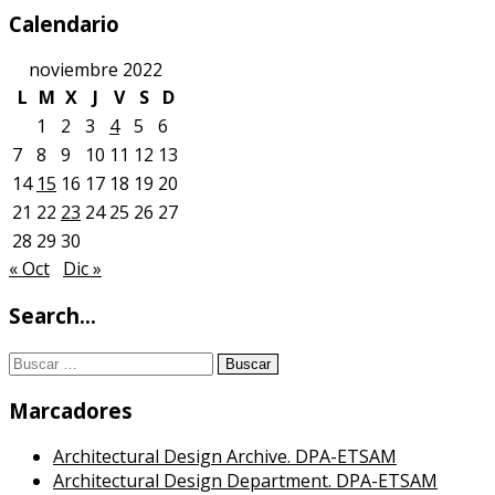
YouTube
Calendario
noviembre 2022
L
M
X
J
V
S
D
1
2
3
4
5
6
7
8
9
10
11
12
13
14
15
16
17
18
19
20
21
22
23
24
25
26
27
28
29
30
« Oct
Dic »
Search…
Buscar:
Marcadores
Architectural Design Archive. DPA-ETSAM
Architectural Design Department. DPA-ETSAM