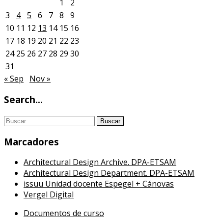
1
2
3
4
5
6
7
8
9
10
11
12
13
14
15
16
17
18
19
20
21
22
23
24
25
26
27
28
29
30
31
« Sep
Nov »
Search…
Buscar:
Marcadores
Architectural Design Archive. DPA-ETSAM
Architectural Design Department. DPA-ETSAM
issuu Unidad docente Espegel + Cánovas
Vergel Digital
Documentos de curso