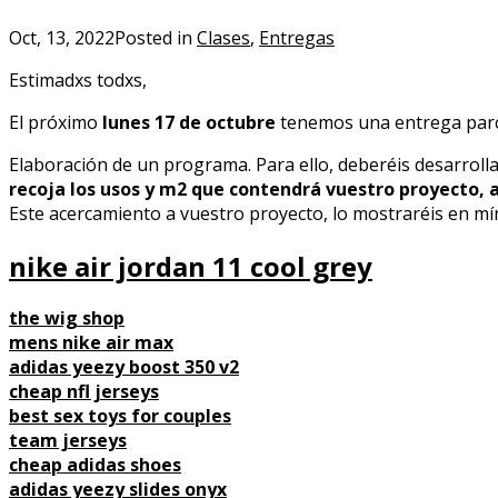
Oct, 13, 2022
Posted in
Clases
,
Entregas
Estimadxs todxs,
El próximo
lunes 17 de octubre
tenemos una entrega parci
Elaboración de un programa. Para ello, deberéis desarroll
recoja los usos y m2 que contendrá vuestro proyecto, a
Este acercamiento a vuestro proyecto, lo mostraréis en mí
nike air jordan 11 cool grey
the wig shop
mens nike air max
adidas yeezy boost 350 v2
cheap nfl jerseys
best sex toys for couples
team jerseys
cheap adidas shoes
adidas yeezy slides onyx