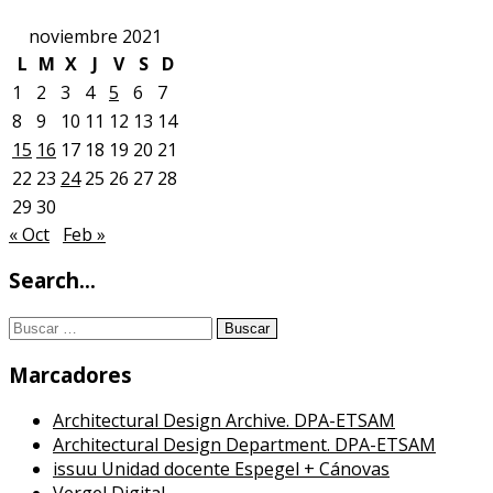
noviembre 2021
L
M
X
J
V
S
D
1
2
3
4
5
6
7
8
9
10
11
12
13
14
15
16
17
18
19
20
21
22
23
24
25
26
27
28
29
30
« Oct
Feb »
Search…
Buscar:
Marcadores
Architectural Design Archive. DPA-ETSAM
Architectural Design Department. DPA-ETSAM
issuu Unidad docente Espegel + Cánovas