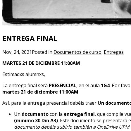
ENTREGA FINAL
Nov, 24, 2021
Posted in
Documentos de curso
,
Entregas
MARTES 21 DE DICIEMBRE 11:00AM
Estimadxs alumnxs,
La entrega final será
PRESENCIAL
, en el aula
1G4
. Por favo
martes 21 de diciembre 11:00AM
Así, para la entrega presencial debéis traer
Un documento
Un
documento
con la
entrega final
, que compile v
(mínimo 30 Din A3)
. Este documento se presentará 
documento debéis subirlo también a OneDrive UPM 