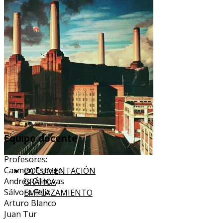
Equipo docente
Profesores:
Carmen Espegel
DOCUMENTACIÓN
Andrés Cánovas
GRÁFICA
Sálvora Feliz
EMPLAZAMIENTO
Arturo Blanco
Juan Tur