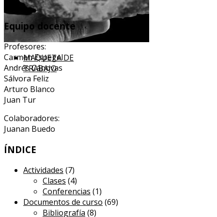
Equipo docente
Profesores:
Carmen Espegel
MAQUETA DE
Andrés Cánovas
TRABAJO
Sálvora Feliz
Arturo Blanco
Juan Tur
Colaboradores:
Juanan Buedo
ÍNDICE
Actividades
(7)
Clases
(4)
Conferencias
(1)
Documentos de curso
(69)
Bibliografía
(8)