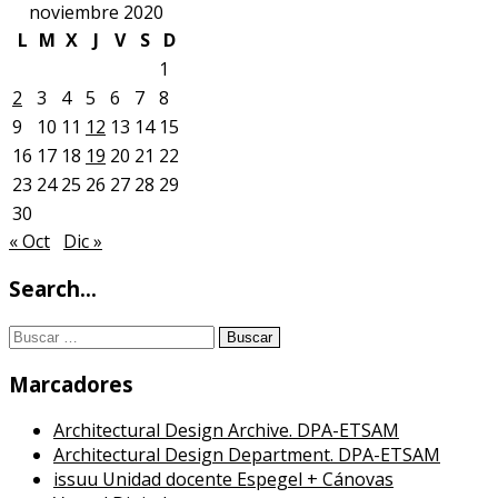
noviembre 2020
L
M
X
J
V
S
D
1
2
3
4
5
6
7
8
9
10
11
12
13
14
15
16
17
18
19
20
21
22
23
24
25
26
27
28
29
30
« Oct
Dic »
Search…
Buscar:
Marcadores
Architectural Design Archive. DPA-ETSAM
Architectural Design Department. DPA-ETSAM
issuu Unidad docente Espegel + Cánovas