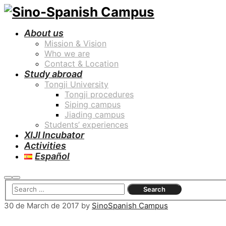
About us
Mission & Vision
Who we are
Contact & Location
Study abroad
Tongji University
Tongji procedures
Siping campus
Jiading campus
Students’ experiences
XIJI Incubator
Activities
Español
Search
Main
menu
30 de March de 2017
by
SinoSpanish Campus