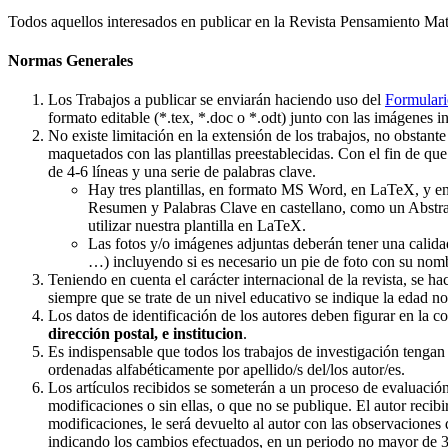
Todos aquellos interesados en publicar en la Revista Pensamiento Mat
Normas Generales
Los Trabajos a publicar se enviarán haciendo uso del
Formulari
formato editable (*.tex, *.doc o *.odt) junto con las imágenes in
No existe limitación en la extensión de los trabajos, no obstant
maquetados con las plantillas preestablecidas. Con el fin de q
de 4-6 líneas y una serie de palabras clave.
Hay tres plantillas, en formato MS Word, en LaTeX, y e
Resumen y Palabras Clave en castellano, como un Abstrac
utilizar nuestra plantilla en LaTeX.
Las fotos y/o imágenes adjuntas deberán tener una calida
…) incluyendo si es necesario un pie de foto con su nom
Teniendo en cuenta el carácter internacional de la revista, se 
siempre que se trate de un nivel educativo se indique la edad no
Los datos de identificación de los autores deben figurar en la c
dirección postal, e institucion
.
Es indispensable que todos los trabajos de investigación tengan r
ordenadas alfabéticamente por apellido/s del/los autor/es.
Los artículos recibidos se someterán a un proceso de evaluació
modificaciones o sin ellas, o que no se publique. El autor recibir
modificaciones, le será devuelto al autor con las observaciones
indicando los cambios efectuados, en un periodo no mayor de 3 m