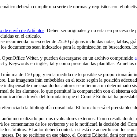
emático deberán cumplir una serie de normas y requisitos con el objet
o de envío de Artículos
. Deben ser originales y no estar en proceso de 
cluídas en el artículo.
e se recomienda no exceder de 25-30 páginas incluidas notas, tablas, grá
ue los documentos sean indexados para la optimización en buscadores, lo
n OpenOffice Writer, y pueden descargarse en un archivo comprimido
a
t y Keywords en inglés, tal y como presentan las plantillas. Aquellos 
d mínima de 150 ppp, y en la medida de lo posible se proporcionarán i
bre. Las imágenes irán embebidas en el texto según la posición adecuad
hace indispensable que cuando los autores se refieran a un determinado 
rmal de los alumnos, lo que permitirá la comparación con el sistema edu
omunicación a través del formulario que el Comité Editorial ha preestab
eferenciada la bibliografía consultada. El formato será el preestablecido
n anónimo realizado por dos evaluadores externos. Como resultado del m
á los comentarios de los revisores y se le notificará la decisión del Comi
 de los árbitros. El autor deberá contestar si está de acuerdo con los c
eses. De no recibirse en ese plazo, el Comité Editorial dará por sentado