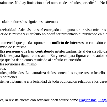
almente. No hay limitación en el número de artículos por edición. No ha
s colaboradores los siguientes extremos:
terioridad
. Además, no será entregado a ninguna otra revista mientras 
er de la misma y el artículo no podrá ser presentado ni publicado en nin
ón comercial que pueda suponer un
conflicto de intereses
en conexión con
ermiso de la misma.
las personas que han contribuido intelectualmente al desarrollo de
uficientes para figurar como autor. En general, para figurar como autor s
ajo que ha dado como resultado al artículo en cuestión.
bles revisiones del mismo.
ada.
culos publicados. La naturaleza de los contenidos expuestos en los ellos
s opiniones.
ten estrictamente a la legalidad de toda publicación relativos a los dere
ares, la revista cuenta con software open source como
Plagiarisma
,
Plag