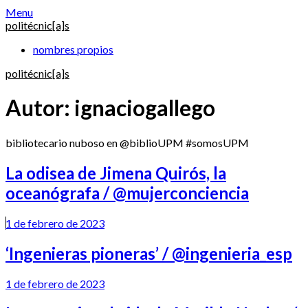
Skip
Menu
to
politécnic[a]s
content
nombres propios
politécnic[a]s
Autor:
ignaciogallego
bibliotecario nuboso en @biblioUPM #somosUPM
La odisea de Jimena Quirós, la
oceanógrafa / @mujerconciencia
1 de febrero de 2023
‘Ingenieras pioneras’ / @ingenieria_esp
1 de febrero de 2023