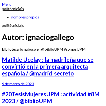
Skip
Menu
to
politécnic[a]s
content
nombres propios
politécnic[a]s
Autor:
ignaciogallego
bibliotecario nuboso en @biblioUPM #somosUPM
Matilde Ucelay : la madrileña que se
convirtió en la primera arquitecta
española / @madrid_secreto
9 de marzo de 2023
#20TesisMujeresUPM : actividad #8M
2023 / @biblioUPM