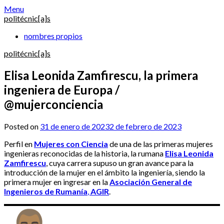
Skip
Menu
to
politécnic[a]s
content
nombres propios
politécnic[a]s
Elisa Leonida Zamfirescu, la primera
ingeniera de Europa /
@mujerconciencia
Posted on
31 de enero de 2023
2 de febrero de 2023
Perfil en
Mujeres con Ciencia
de una de las primeras mujeres
ingenieras reconocidas de la historia, la rumana
Elisa Leonida
Zamfirescu
, cuya carrera supuso un gran avance para la
introducción de la mujer en el ámbito la ingeniería, siendo la
primera mujer en ingresar en la
Asociación General de
Ingenieros de Rumanía
,
AGIR
.