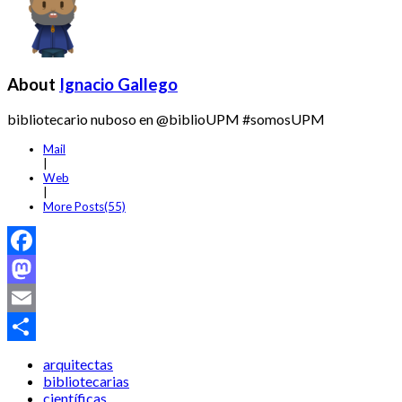
About
Ignacio Gallego
bibliotecario nuboso en @biblioUPM #somosUPM
Mail
|
Web
|
More Posts(55)
Facebook
Mastodon
Email
Compartir
arquitectas
bibliotecarias
científicas