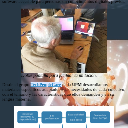
software accesible para personas sin conocimientos digitales previos.
Doble pantalla para facilitar la imitación.
Desde el grupo
TechPeopleCare
de la
UPM
desarrollamos
materiales específicos adaptados a las necesidades de cada colectivo,
con el temario y las características que ellos demanden y en su
lengua materna.