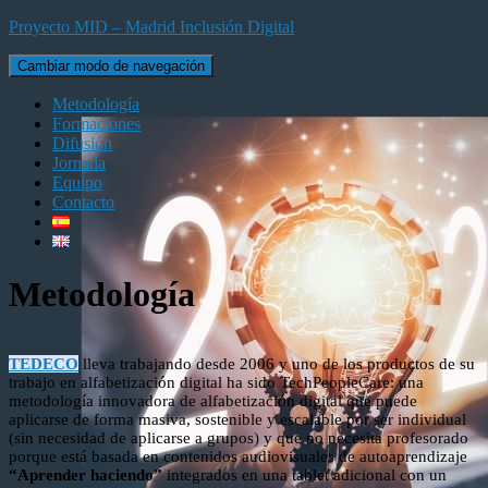
Proyecto MID – Madrid Inclusión Digital
Cambiar modo de navegación
Metodología
Formaciones
Difusión
Jornada
Equipo
Contacto
Metodología
TEDECO
lleva trabajando desde 2006 y uno de los productos de su
trabajo en alfabetización digital ha sido TechPeopleCare: una
metodología innovadora de alfabetización digital que puede
aplicarse de forma masiva, sostenible y escalable por ser individual
(sin necesidad de aplicarse a grupos) y que no necesita profesorado
porque está basada en contenidos audiovisuales de autoaprendizaje
“Aprender haciendo”
integrados en una tablet adicional con un