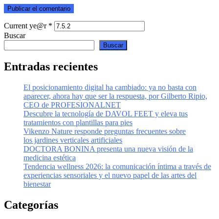
Current ye@r
*
Buscar
Buscar
Entradas recientes
El posicionamiento digital ha cambiado: ya no basta con
aparecer, ahora hay que ser la respuesta, por Gilberto Ripio,
CEO de PROFESIONALNET
Descubre la tecnología de DAVOL FEET y eleva tus
tratamientos con plantillas para pies
Vikenzo Nature responde preguntas frecuentes sobre
los jardines verticales artificiales
DOCTORA BONINA presenta una nueva visión de la
medicina estética
Tendencia wellness 2026: la comunicación íntima a través de
experiencias sensoriales y el nuevo papel de las artes del
bienestar
Categorías