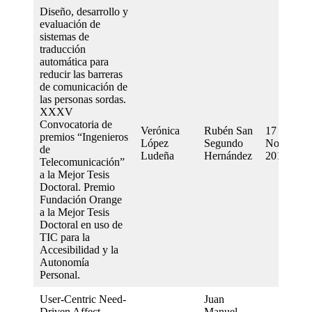
Diseño, desarrollo y
evaluación de
sistemas de
traducción
automática para
reducir las barreras
de comunicación de
las personas sordas.
XXXV
Convocatoria de
Verónica
Rubén San
17
premios “Ingenieros
López
Segundo
November
de
Ludeña
Hernández
2014
Telecomunicación”
a la Mejor Tesis
Doctoral. Premio
Fundación Orange
a la Mejor Tesis
Doctoral en uso de
TIC para la
Accesibilidad y la
Autonomía
Personal.
User-Centric Need-
Juan
Driven Affect
Manuel