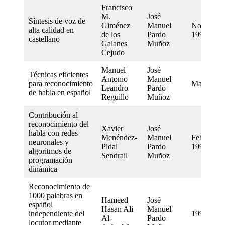
Francisco
M.
José
Síntesis de voz de
Giménez
Manuel
November
alta calidad en
de los
Pardo
1995
castellano
Galanes
Muñoz
Cejudo
Manuel
José
Técnicas eficientes
Antonio
Manuel
para reconocimiento
May 1995
Leandro
Pardo
de habla en español
Reguillo
Muñoz
Contribución al
reconocimiento del
Xavier
José
habla con redes
Menéndez-
Manuel
February
neuronales y
Pidal
Pardo
1995
algoritmos de
Sendrail
Muñoz
programación
dinámica
Reconocimiento de
1000 palabras en
Hameed
José
español
Hasan Ali
Manuel
independiente del
1990
Al-
Pardo
locutor mediante