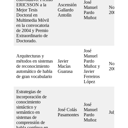
José
ERICSSON a la
Ascensión
Manuel
November
Mejor Tesis
Gallardo
Pardo
2002
Doctoral en
Antolín
Muñoz
Multimedia Móvil
en la convocatoria
de 2004 y Premio
Extraordinario de
Doctorado.
José
Arquitecturas y
Manuel
métodos en sistemas
Javier
Pardo
November
de reconocimiento
Macías
Muñoz y
2001
automático de habla
Guarasa
Javier
de gran vocabulario
Ferreiros
López
Estrategias de
incorporación de
conocimiento
José
sintáctico y
José Colás
Manuel
semántico en
July 1999
Pasamontes
Pardo
sistemas de
Muñoz
comprensión de
habla contínua en