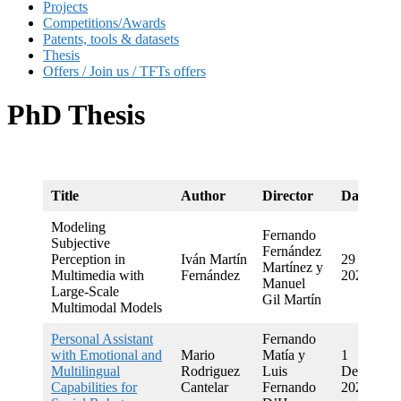
Projects
Competitions/Awards
Patents, tools & datasets
Thesis
Offers / Join us / TFTs offers
PhD Thesis
Title
Author
Director
Date
Modeling
Fernando
Subjective
Fernández
Perception in
Iván Martín
29 June
Martínez y
Multimedia with
Fernández
2026
Manuel
Large-Scale
Gil Martín
Multimodal Models
Personal Assistant
Fernando
with Emotional and
Mario
Matía y
1
Multilingual
Rodriguez
Luis
December
Capabilities for
Cantelar
Fernando
2025