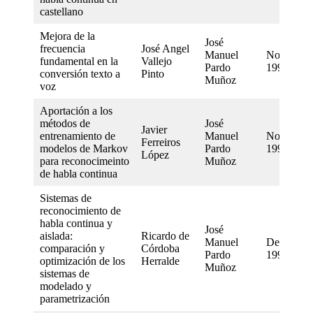
castellano
Mejora de la
José
frecuencia
José Angel
Manuel
November
fundamental en la
Vallejo
Pardo
1998
conversión texto a
Pinto
Muñoz
voz
Aportación a los
métodos de
José
Javier
entrenamiento de
Manuel
November
Ferreiros
modelos de Markov
Pardo
1996
López
para reconocimeinto
Muñoz
de habla continua
Sistemas de
reconocimiento de
habla continua y
José
aislada:
Ricardo de
Manuel
December
comparación y
Córdoba
Pardo
1995
optimización de los
Herralde
Muñoz
sistemas de
modelado y
parametrización