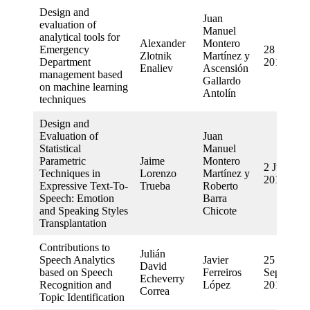
Design and
Juan
evaluation of
Manuel
analytical tools for
Alexander
Montero
Emergency
28 June
Zlotnik
Martínez y
Department
2016
Enaliev
Ascensión
management based
Gallardo
on machine learning
Antolín
techniques
Design and
Evaluation of
Juan
Statistical
Manuel
Parametric
Jaime
Montero
2 June
Techniques in
Lorenzo
Martínez y
2016
Expressive Text-To-
Trueba
Roberto
Speech: Emotion
Barra
and Speaking Styles
Chicote
Transplantation
Contributions to
Julián
Speech Analytics
Javier
25
David
based on Speech
Ferreiros
September
Echeverry
Recognition and
López
2015
Correa
Topic Identification