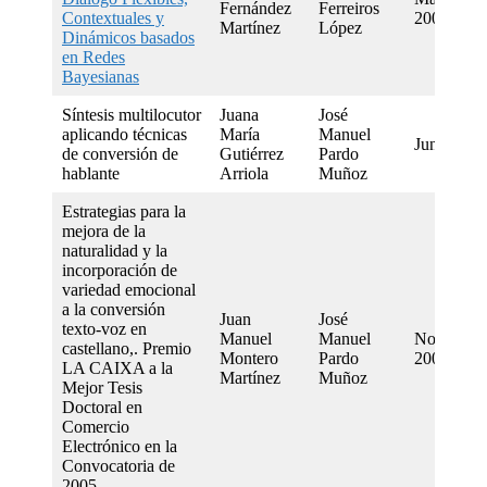
Fernández
Ferreiros
Contextuales y
2009
Martínez
López
Dinámicos basados
en Redes
Bayesianas
Síntesis multilocutor
Juana
José
aplicando técnicas
María
Manuel
June 2008
de conversión de
Gutiérrez
Pardo
hablante
Arriola
Muñoz
Estrategias para la
mejora de la
naturalidad y la
incorporación de
variedad emocional
a la conversión
Juan
José
texto-voz en
Manuel
Manuel
November
castellano,. Premio
Montero
Pardo
2003
LA CAIXA a la
Martínez
Muñoz
Mejor Tesis
Doctoral en
Comercio
Electrónico en la
Convocatoria de
2005.