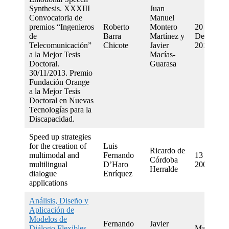
Synthesis. XXXIII
Juan
Convocatoria de
Manuel
premios “Ingenieros
Roberto
Montero
20
de
Barra
Martínez y
December
Telecomunicación”
Chicote
Javier
2011
a la Mejor Tesis
Macías-
Doctoral.
Guarasa
30/11/2013. Premio
Fundación Orange
a la Mejor Tesis
Doctoral en Nuevas
Tecnologías para la
Discapacidad.
Speed up strategies
for the creation of
Luis
Ricardo de
multimodal and
Fernando
13 May
Córdoba
multilingual
D’Haro
2009
Herralde
dialogue
Enríquez
applications
Análisis, Diseño y
Aplicación de
Modelos de
Fernando
Javier
Diálogo Flexibles,
March