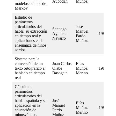
Aubodah
Muñoz
modelos ocultos de
Markov
Estudio de
parámetros
articulatorios del
José
Santiago
habla, su extracción
Manuel
Aguilera
1986
en tiempo real y
Pardo
Navarro
aplicaciones en la
Muñoz
enseñanza de niños
sordos
Sistema para la
conversión de un
Juan Carlos
Elías
texto ortográfico a
Olabe
Muñoz
1984
hablado en tiempo
Basogain
Merino
real
Cálculo de
parámetros
articulatorios del
habla española y su
José
Elías
aplicación en la
Manuel
Muñoz
1981
educación de
Pardo
Merino
minusválidos.
Muñoz