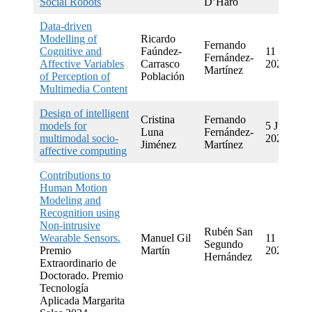
Social Robots
D’Haro
Data-driven
Modelling of
Ricardo
Fernando
Cognitive and
Faúndez-
11 July
Fernández-
Affective Variables
Carrasco
2023
Martínez
of Perception of
Población
Multimedia Content
Design of intelligent
Cristina
Fernando
models for
5 June
Luna
Fernández-
multimodal socio-
2023
Jiménez
Martínez
affective computing
Contributions to
Human Motion
Modeling and
Recognition using
Non-intrusive
Rubén San
Wearable Sensors.
Manuel Gil
11 May
Segundo
Premio
Martín
2022
Hernández
Extraordinario de
Doctorado. Premio
Tecnología
Aplicada Margarita