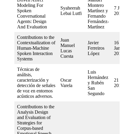
Modeling For
Montero
Syaheerah
7 June
Spoken
Martínez y
Lebai Lutfi
2013
Conversational
Fernando
Agents: Design
Fernández-
And Evaluation
Martínez
Contributions to the
Juan
Contextualization of
Javier
16
Manuel
Human-Machine
Ferreiros
January
Lucas
Spoken Interaction
López
2013
Cuesta
Systems
Técnicas de
Luis
análisis,
Hernández
caracterización y
Oscar
21 Marzo
y Rubén
detección de señales
Varela
2012
San
de voz en entornos
Segundo
acústicos adversos.
Contributions to the
Analysis Design
and Evaluation of
Strategies for
Corpus-based
Emotional Speech