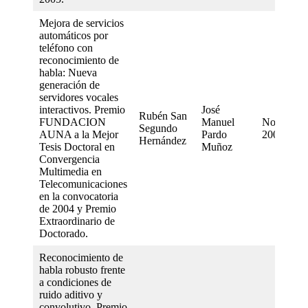
Mejora de servicios
automáticos por
teléfono con
reconocimiento de
habla: Nueva
generación de
servidores vocales
interactivos. Premio
José
Rubén San
FUNDACION
Manuel
November
Segundo
AUNA a la Mejor
Pardo
2002
Hernández
Tesis Doctoral en
Muñoz
Convergencia
Multimedia en
Telecomunicaciones
en la convocatoria
de 2004 y Premio
Extraordinario de
Doctorado.
Reconocimiento de
habla robusto frente
a condiciones de
ruido aditivo y
convolutivo. Premio