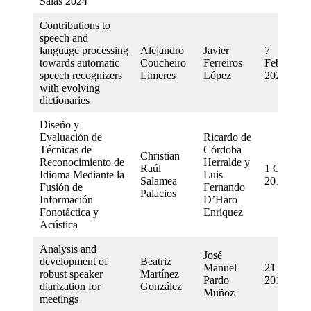
Salas 2024
Contributions to
speech and
language processing
Alejandro
Javier
7
towards automatic
Coucheiro
Ferreiros
February
speech recognizers
Limeres
López
2020
with evolving
dictionaries
Diseño y
Evaluación de
Ricardo de
Técnicas de
Córdoba
Christian
Reconocimiento de
Herralde y
Raúl
1 October
Idioma Mediante la
Luis
Salamea
2018
Fusión de
Fernando
Palacios
Información
D’Haro
Fonotáctica y
Enríquez
Acústica
Analysis and
José
development of
Beatriz
Manuel
21 July
robust speaker
Martínez
Pardo
2017
diarization for
González
Muñoz
meetings