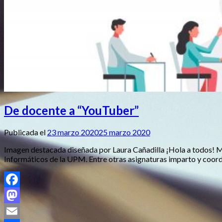
De docente a “YouTuber”
Publicada el
23 marzo 2020
25 marzo 2020
Imagen destacada diseñada por Laura Cañadilla ¡Hola a todos! Mi
Informáticos de la UPM. Entre otras asignaturas imparto y coord
Facebook
Mastodon