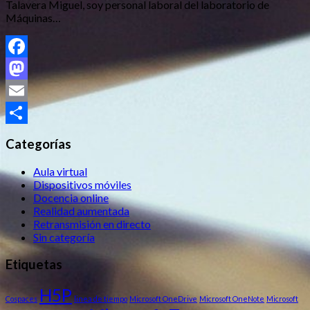
Talavera Miguel, soy personal laboral del laboratorio de
Máquinas…
Facebook
Mastodon
Email
Compartir
Categorías
Aula virtual
Dispositivos móviles
Docencia online
Realidad aumentada
Retransmisión en directo
Sin categoría
Etiquetas
H5P
Cospaces
linea de tiempo
Microsoft OneDrive
Microsoft OneNote
Microsoft