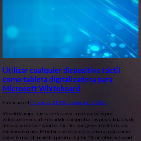
Utilizar cualquier dispositivo táctil
como tableta digitalizadora para
Microsoft Whiteboard
Publicada el
27 marzo 2020
10 septiembre 2020
Viendo la importancia de la pizarra en las clases por
videoconferencia he decidido comprobar las posibilidades de
utilización de los soportes táctiles que generalmente todos
tenemos en casa. Mi intención es mostrar paso a paso como
poner en marcha nuestra pizarra digital. Mi nombre es David