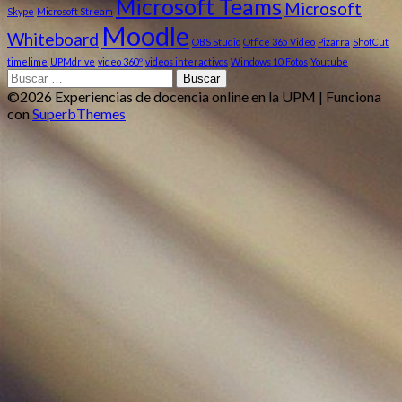
Microsoft Teams
Microsoft
Skype
Microsoft Stream
Moodle
Whiteboard
OBS Studio
Office 365 Video
Pizarra
ShotCut
timelime
UPMdrive
video 360º
videos interactivos
Windows 10 Fotos
Youtube
Buscar:
©2026 Experiencias de docencia online en la UPM
| Funciona
con
SuperbThemes