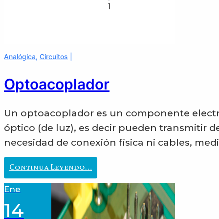
Analógica
,
Circuitos
Optoacoplador
Un optoacoplador es un componente electró
óptico (de luz), es decir pueden transmitir d
necesidad de conexión física ni cables, med
Optoacoplador
Continua Leyendo…
Ene
14