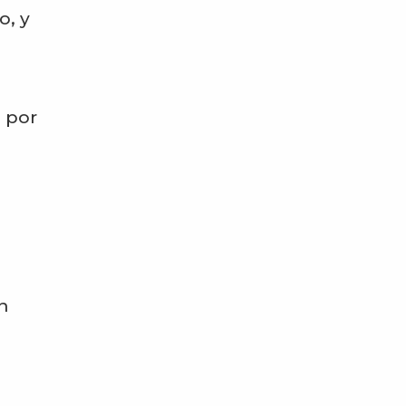
o, y
 por
en