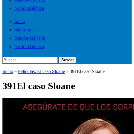
móvil
NoSoloTécnica
Inicio
Sabías que…
Rincón del Friki
NoSoloTécnica
Buscar:
Buscar
Inicio
»
Películas: El caso Sloane
»
391El caso Sloane
391El caso Sloane