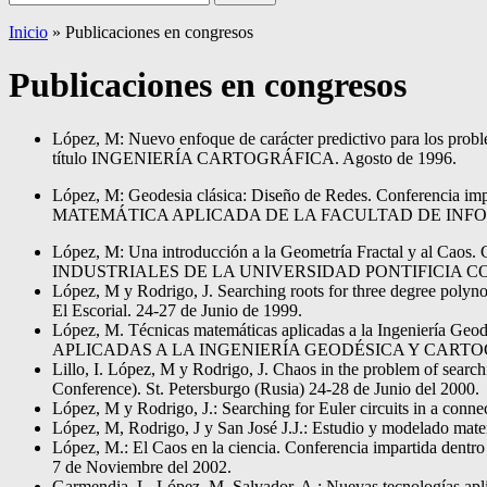
Inicio
»
Publicaciones en congresos
Publicaciones en congresos
López, M: Nuevo enfoque de carácter predictivo para los probl
título INGENIERÍA CARTOGRÁFICA. Agosto de 1996.
López, M: Geodesia clásica: Diseño de Redes. Conf
MATEMÁTICA APLICADA DE LA FACULTAD DE INFORMÁ
López, M: Una introducción a la Geometría Fractal y
INDUSTRIALES DE LA UNIVERSIDAD PONTIFICIA COM
López, M y Rodrigo, J. Searching roots for three degree
El Escorial. 24-27 de Junio de 1999.
López, M. Técnicas matemáticas aplicadas a la Ingenie
APLICADAS A LA INGENIERÍA GEODÉSICA Y CARTOGRÁFICA.
Lillo, I. López, M y Rodrigo, J. Chaos in the problem of 
Conference). St. Petersburgo (Rusia) 24-28 de Junio del 2000.
López, M y Rodrigo, J.: Searching for Euler circuits in a 
López, M, Rodrigo, J y San José J.J.: Estudio y modelado mat
López, M.: El Caos en la ciencia. Conferencia impartida dentr
7 de Noviembre del 2002.
Garmendia, L. López. M, Salvador, A.: Nuevas tecnologías aplic