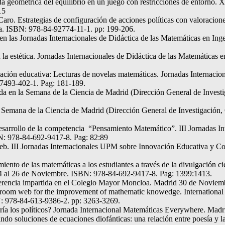
geométrica del equilibrio en un juego con restricciones de entorno. 
15
aro. Estrategias de configuración de acciones políticas con valoracio
za. ISBN: 978-84-92774-11-1. pp: 199-206.
n las Jornadas Internacionales de Didáctica de las Matemáticas en Inge
la estética. Jornadas Internacionales de Didáctica de las Matemáticas e
ción educativa: Lecturas de novelas matemáticas. Jornadas Internacion
-7493-402-1. Pag: 181-189.
ida en la Semana de la Ciencia de Madrid (Dirección General de Inves
a Semana de la Ciencia de Madrid (Dirección General de Investigación
desarrollo de la competencia “Pensamiento Matemático”. III Jornadas 
N: 978-84-692-9417-8. Pag: 82:89
 Web. III Jornadas Internacionales UPM sobre Innovación Educativa y 
ento de las matemáticas a los estudiantes a través de la divulgación ci
4 al 26 de Noviembre. ISBN: 978-84-692-9417-8. Pag: 1399:1413.
ferencia impartida en el Colegio Mayor Moncloa. Madrid 30 de Noviem
e room web for the improvement of mathematic knowedge. Internation
: 978-84-613-9386-2. pp: 3263-3269.
tría los políticos? Jornada Internacional Matemáticas Everywhere. Ma
zando soluciones de ecuaciones diofánticas: una relación entre poesía y