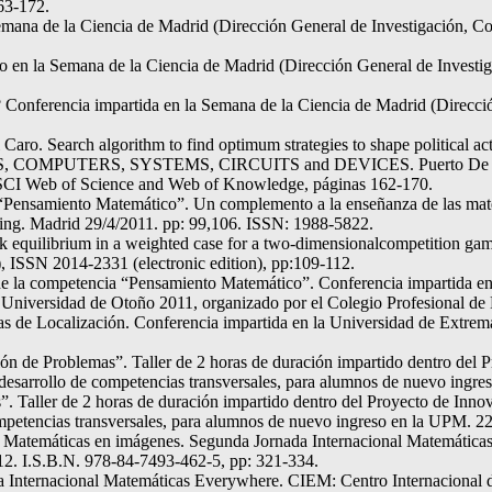
63-172.
Semana de la Ciencia de Madrid (Dirección General de Investigación, 
do en la Semana de la Ciencia de Madrid (Dirección General de Invest
Conferencia impartida en la Semana de la Ciencia de Madrid (Direcció
Caro. Search algorithm to find optimum strategies to shape political 
MPUTERS, SYSTEMS, CIRCUITS and DEVICES. Puerto De La Cruz,
/SCI Web of Science and Web of Knowledge, páginas 162-170.
 “Pensamiento Matemático”. Un complemento a la enseñanza de las ma
rning. Madrid 29/4/2011. pp: 99,106. ISSN: 1988-5822.
ak equilibrium in a weighted case for a two-dimensionalcompetition g
, ISSN 2014-2331 (electronic edition), pp:109-112.
 de la competencia “Pensamiento Matemático”. Conferencia impartida en 
Universidad de Otoño 2011, organizado por el Colegio Profesional de
 de Localización. Conferencia impartida en la Universidad de Extrema
n de Problemas”. Taller de 2 horas de duración impartido dentro del 
desarrollo de competencias transversales, para alumnos de nuevo ingre
. Taller de 2 horas de duración impartido dentro del Proyecto de Inn
ompetencias transversales, para alumnos de nuevo ingreso en la UPM. 22
 Matemáticas en imágenes. Segunda Jornada Internacional Matemática
012. I.S.B.N. 978-84-7493-462-5, pp: 321-334.
 Internacional Matemáticas Everywhere. CIEM: Centro Internacional d