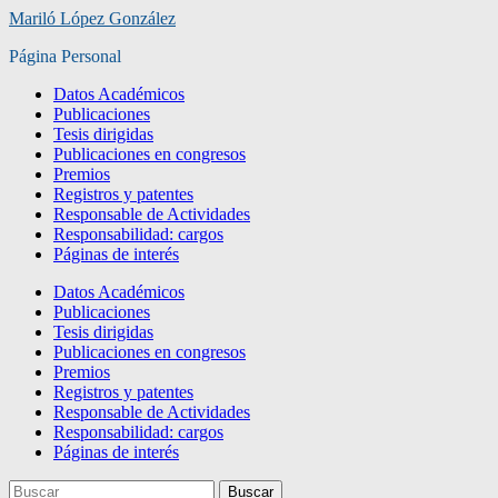
Saltar
Mariló López González
al
Página Personal
contenido
principal
Alternar
Datos Académicos
el
Publicaciones
menú
Tesis dirigidas
móvil
Publicaciones en congresos
Premios
Registros y patentes
Responsable de Actividades
Responsabilidad: cargos
Páginas de interés
Datos Académicos
Publicaciones
Tesis dirigidas
Publicaciones en congresos
Premios
Registros y patentes
Responsable de Actividades
Responsabilidad: cargos
Páginas de interés
Buscar:
Buscar