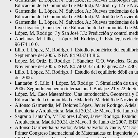
Educación de la Comunidad de Madrid). Madrid 5 y 12 de Nov
Garmendia, L. López. M, Salvador, A.: Nuevas tendencias de la
Educación de la Comunidad de Madrid). Madrid 6 de Noviemb
Garmendia, L. López. M, Salvador, A.: Nuevas tendencias de la
Investigación, Consejería de Educación de la Comunidad de M
López, M, Rodrigo, J y San José J.J.: Predicción y control m
Abellanas, M. Lillo, I. López, M, Rodrigo, J.: Estrategias e
96474-10-0.
Lillo, I. López, M, Rodrigo, J. Estudio geométrico del equil
Septiembre del 2005. ISBN 84-933713-8-6.
López, M. Ortiz, E. Rodrigo, J. Sánchez, C.O. Wavelets, Gaus
Noviembre del 2005. ISBN 84-7402-325-4. Páginas: 427-430.
Lillo, I. López, M, Rodrigo, J. Estudio del equilibrio débil
del 2006.
Lantarón, S. Lillo, I. López, M, Rodrigo, J. Simulación de un
2006. Segundo encuentro internacional. Badajoz 21 y 22 de Se
López. M,. Caos Matemático. Una introducción. Geometría y Co
Educación de la Comunidad de Madrid). Madrid 6 de Noviemb
Alfonso Garmendia, Mª Dolores López, Javier Rodrigo, Adela Sa
Ingeniería y Arquitectura. Madrid 30,31 de Mayo, 1 de Junio 
Sagrario Lantarón, Mª Dolores López, Javier Rodrigo. Estudio g
Arquitectura. Madrid 30,31 de Mayo, 1 de Junio de 2007. IS
Alfonso Garmendia Salvador, Adela Salvador Alcaide, Mª Dolores
Primer Congreso Internacional de Matemáticas en Ingeniería 