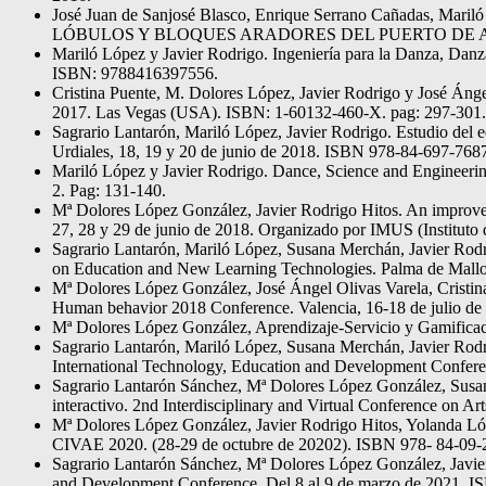
José Juan de Sanjosé Blasco, Enrique Serrano Cañadas
LÓBULOS Y BLOQUES ARADORES DEL PUERTO DE ALIVA (
Mariló López y Javier Rodrigo. Ingeniería para la Danza, Danz
ISBN: 9788416397556.
Cristina Puente, M. Dolores López, Javier Rodrigo y José Ángel
2017. Las Vegas (USA). ISBN: 1-60132-460-X. pag: 297-301.
Sagrario Lantarón, Mariló López, Javier Rodrigo. Estudio del e
Urdiales, 18, 19 y 20 de junio de 2018. ISBN 978-84-697-7687
Mariló López y Javier Rodrigo. Dance, Science and Engineerin
2. Pag: 131-140.
Mª Dolores López González, Javier Rodrigo Hitos. An improvem
27, 28 y 29 de junio de 2018. Organizado por IMUS (Instituto 
Sagrario Lantarón, Mariló López, Susana Merchán, Javier Rodr
on Education and New Learning Technologies. Palma de Mall
Mª Dolores López González, José Ángel Olivas Varela, Cristina
Human behavior 2018 Conference. Valencia, 16-18 de julio de 2
Mª Dolores López González, Aprendizaje-Servicio y Gamificac
Sagrario Lantarón, Mariló López, Susana Merchán, Javier Rodri
International Technology, Education and Development Confere
Sagrario Lantarón Sánchez, Mª Dolores López González, Susana M
interactivo. 2nd Interdisciplinary and Virtual Conference on
Mª Dolores López González, Javier Rodrigo Hitos, Yolanda Lóp
CIVAE 2020. (28-29 de octubre de 20202). ISBN 978- 84-09
Sagrario Lantarón Sánchez, Mª Dolores López González, Javie
and Development Conference. Del 8 al 9 de marzo de 2021. I