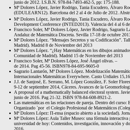
junio de 2012. I.S.B.N. 978-84-7493-462-5, pp: 175-188.
Mª Dolores López, Javier Rodrigo, Tania Escudero, Álvaro Rod
(EDULEARN12). Barcelona del 2 al 4 de Julio de 2012. Abs
Mª Dolores López, Javier Rodrigo, Tania Escudero, Álvaro R
Development Conference (INTED2013). Valencia del 4 al 6 de
Francisco Soler, Mª Dolores López, Javier Rodrigo, Sagrario La
Andaluz de Matemática Discreta. Sevilla 17-18 de octu
Mª Dolores López. “Mensajes Secretos y su Codificación”. Tal
Madrid). Madrid 8 de Noviembre del 2013
Mª Dolores López. “¿Hay Matemáticas en los dibujos animados”
Comunidad de Madrid). Madrid 15 de Noviembre del 2013
Francisco Soler, Mª Dolores López, José Ángel olivas. – Suc
de 2014. Pag 45-56. ISBN978-84-695-9605-0
Sagrario Lantarón, Mª Dolores López. Modelización Matemático-i
Internacionales Matemáticas Everywhere. Casto Urdiales 15,
J.J. de Sanjosé, E. Serrano, M. López González, F. Soler Flore
9-12 de septiembre 2014, Cáceres. Avances de la Geomorfolo
A proposal of a mathematically balanced electoral system. Jav
junio de 2016. Pag 21-32. ISBN 978-84-608-8921-2.
Las matemáticas en las relaciones de pareja. Dentro del curso
Organizado `por el Colegio Profesional de Matemáticos (Cole
Mª Dolores López: Π-ensa (espacio abierto a la sociedad). Jorn
Mª Dolores López: Aula Taller Museo: una fórmula interactiva 
universidad de hoy: Contenidos, investigación, innovación y 
2016.