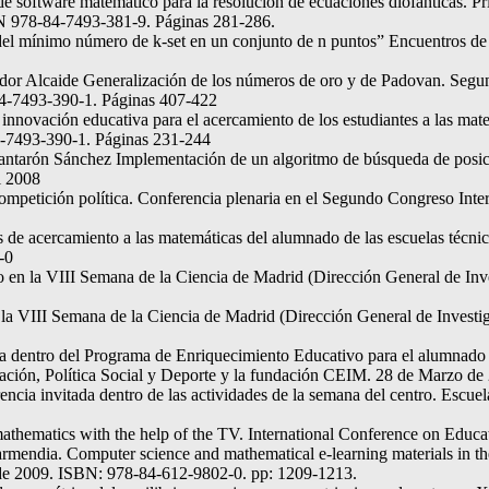
e software matemático para la resolución de ecuaciones diofánticas. P
BN 978-84-7493-381-9. Páginas 281-286.
el mínimo número de k-set en un conjunto de n puntos” Encuentros d
or Alcaide Generalización de los números de oro y de Padovan. Segun
84-7493-390-1. Páginas 407-422
innovación educativa para el acercamiento de los estudiantes a las ma
4-7493-390-1. Páginas 231-244
Lantarón Sánchez Implementación de un algoritmo de búsqueda de po
l 2008
petición política. Conferencia plenaria en el Segundo Congreso Intern
 de acercamiento a las matemáticas del alumnado de las escuelas técni
-0
o en la VIII Semana de la Ciencia de Madrid (Dirección General de In
en la VIII Semana de la Ciencia de Madrid (Dirección General de Inves
a dentro del Programa de Enriquecimiento Educativo para el alumnado 
ducación, Política Social y Deporte y la fundación CEIM. 28 de Marzo
cia invitada dentro de las actividades de la semana del centro. Escue
 mathematics with the help of the TV. International Conference on 
rmendia. Computer science and mathematical e-learning materials in 
de 2009. ISBN: 978-84-612-9802-0. pp: 1209-1213.