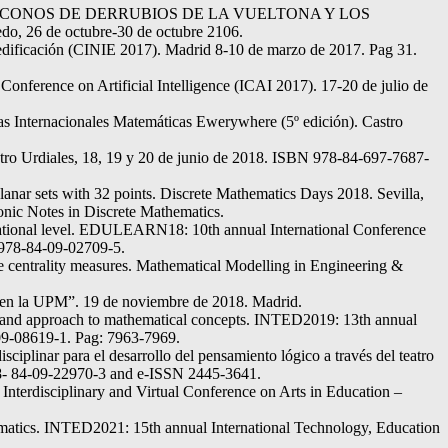
ÓN DE LOS CONOS DE DERRUBIOS DE LA VUELTONA Y LOS
de octubre-30 de octubre 2106.
 edificación (CINIE 2017). Madrid 8-10 de marzo de 2017. Pag 31.
onference on Artificial Intelligence (ICAI 2017). 17-20 de julio de
das Internacionales Matemáticas Ewerywhere (5º edición). Castro
tro Urdiales, 18, 19 y 20 de junio de 2018. ISBN 978-84-697-7687-
nar sets with 32 points. Discrete Mathematics Days 2018. Sevilla,
onic Notes in Discrete Mathematics.
ucational level. EDULEARN18: 10th annual International Conference
978-84-09-02709-5.
e centrality measures. Mathematical Modelling in Engineering &
n en la UPM”. 19 de noviembre de 2018. Madrid.
ing and approach to mathematical concepts. INTED2019: 13th annual
09-08619-1. Pag: 7963-7969.
plinar para el desarrollo del pensamiento lógico a través del teatro
978- 84-09-22970-3 and e-ISSN 2445-3641.
terdisciplinary and Virtual Conference on Arts in Education –
matics. INTED2021: 15th annual International Technology, Education