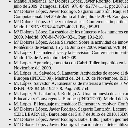
Manuel Abellanas. Mª Dolores López, Javier Rodrigo. Búsqueda 
julio de 2009. Zaragoza. ISBN: 978-84-92774-11-1. pp: 207-2
Mª Dolores López, Javier Rodrigo, Sagrario Lantarón, Raquel C
Computacional. Del 29 de Junio al 1 de julio de 2009. Zarago
Mª Dolores López. Cine y matemáticas. Conferencia impartida e
Madrid. ISBN: 978-84-7493-402-1. Pag: 69-81.
Mª Dolores López. La estética de los números y los números en 
2009. Madrid. 978-84-7493-402-1. Pag: 191-210.
Mª Dolores López, Adela Salvador. Sobre la actividad de innova
Politécnica de Madrid. 15 y 16 Junio de 2009. Madrid. 978-84
M. López: Las matemáticas y la televisión. Conferencia impart
Madrid 18 de Noviembre del 2009.
M. López: Aprende geometría con Cabri. Taller impartido en l
Noviembre del 2009.
M. López, A. Salvador, S. Lantarón: Actividades de apoyo al 
Europea (INECE’09). Madrid del 24 al 26 de Noviembre. ISB
M. López, Salvador, A. Enseñanza de materias a través de la
ISBN: 978-84-692-9417-8. Pag: 749:754.
M. López, S. Lantarón, J. Rodrigo A. Una propuesta de acercami
Educativa y Convergencia Europea (INECE’09). Madrid del 2
M. López: El lenguaje matemático: Demostrar y resolver. Con
Mª Dolores López, Javier Rodrigo, Sagrario Lantarón. Lectur
(EDULEARN10). Barcelona del 5 al 7 de Julio de 2010. ISBN
Mª Dolores López, Javier Rodrigo, Isabel Lillo. ¿Saben geome
Mª Dolores López, Javier Rodrigo. Iteración de cuartetos utili