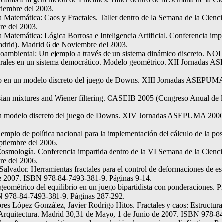
iembre del 2003.
 Matemática: Caos y Fractales. Taller dentro de la Semana de la Cienc
re del 2003.
 Matemática: Lógica Borrosa e Inteligencia Artificial. Conferencia im
adrid). Madrid 6 de Noviembre del 2003.
edioambiental: Un ejemplo a través de un sistema dinámico discreto.
lectorales en un sistema democrático. Modelo geométrico. XII Jornad
ibrio en un modelo discreto del juego de Downs. XIII Jornadas ASEPUM
sian mixtures and Wiener filtering. CASEIB 2005 (Congreso Anual de 
 en un modelo discreto del juego de Downs. XIV Jornadas ASEPUMA 200
 ejemplo de política nacional para la implementación del cálculo de l
ptiembre del 2006.
smología. Conferencia impartida dentro de la VI Semana de la Ciencia
re del 2006.
lvador. Herramientas fractales para el control de deformaciones de es
de 2007. ISBN 978-84-7493-381-9. Páginas 9-14.
eométrico del equilibrio en un juego bipartidista con ponderaciones. 
BN 978-84-7493-381-9. Páginas 287-292.
 López González, Javier Rodrigo Hitos. Fractales y caos: Estructura fr
y Arquitectura. Madrid 30,31 de Mayo, 1 de Junio de 2007. ISBN 978-8