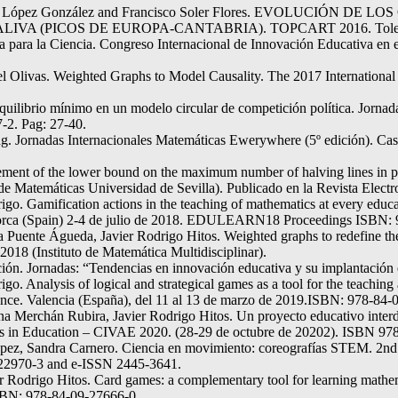
, Mariló López González and Francisco Soler Flores. EVOLUCI
PICOS DE EUROPA-CANTABRIA). TOPCART 2016. Toledo, 26 
a para la Ciencia. Congreso Internacional de Innovación Educativa en
 Olivas. Weighted Graphs to Model Causality. The 2017 International C
quilibrio mínimo en un modelo circular de competición política. Jorna
-2. Pag: 27-40.
g. Jornadas Internacionales Matemáticas Ewerywhere (5º edición). Cas
ent of the lower bound on the maximum number of halving lines in pla
de Matemáticas Universidad de Sevilla). Publicado en la Revista Electr
igo. Gamification actions in the teaching of mathematics at every ed
orca (Spain) 2-4 de julio de 2018. EDULEARN18 Proceedings ISBN: 
 Puente Águeda, Javier Rodrigo Hitos. Weighted graphs to redefine th
018 (Instituto de Matemática Multidisciplinar).
ión. Jornadas: “Tendencias en innovación educativa y su implantació
go. Analysis of logical and strategical games as a tool for the teach
nce. Valencia (España), del 11 al 13 de marzo de 2019.ISBN: 978-84-
erchán Rubira, Javier Rodrigo Hitos. Un proyecto educativo interdisci
 Arts in Education – CIVAE 2020. (28-29 de octubre de 20202). ISBN 
ez, Sandra Carnero. Ciencia en movimiento: coreografías STEM. 2nd In
-22970-3 and e-ISSN 2445-3641.
r Rodrigo Hitos. Card games: a complementary tool for learning mathe
SBN: 978-84-09-27666-0.