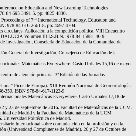
 Conference on Education and New Learning Technologies
8-84-695-3491-5. pp: 4825-4830.
th
Proceedings of 7
International Technology, Education and
BN: 978-84-616-2661-8. pp: 4697-4704.
 circulares. Aplicación a la competición política. VIII Encuentro
ALUCÍA Volumen III I.S.B.N.: 978-84-15881-46-9.
 de Investigación, Consejería de Educación de la Comunidad de
ión General de Investigación, Consejería de Educación de la
ernacionales Matemáticas Everywhere. Casto Urdiales 15,16 de mayo
entro de atención primaria. 3ª Edición de las Jornadas
 vueltona” Picos de Europa). XIII Reunión Nacional de Geomorfología.
366-359. ISBN 978-84-617-1123-9.
 Internacionales Matemáticas Everywhere. Casto Urdiales 17,18 de
, 22 y 23 de septiembre de 2016. Facultad de Matemáticas de la UCM.
unidad de Madrid y la Facultad de Matemáticas de la UCM.
6. Universidad Politécnica de Madrid.
itario Internacional sobre comunicación en la profesión y en la
ción (Universidad Complutense de Madrid). 26 y 27 de Octubre de