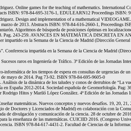
riguez. Online games for the teaching of mathematics. International
tracts ISBN: 978-84-695-3176-1, EDULEARN12 Proceedings ISBN: 97
odriguez. Design and implementation of a mathematical VIDEOGAME. 
 marzo de 2013. Abstracts ISBN: 978-84-616-2660-1, Proceedings IS
ntarón. Algoritmos de búsqueda de posiciones óptimas en localizaciones
bre 2013. Pag. 243-259. AVANCES EN MATEMÁTICA DISCRETA EN AND
ler impartido en la Semana de la Ciencia de Madrid (Dirección General
. Conferencia impartida en la Semana de la Ciencia de Madrid (Direcc
esos raros en Ingeniería de Tráfico. 3ª Edición de las Jornadas Int
nformática de los tiempos de espera en consultas de urgencias de un c
16 de mayo de 2014. Pag 73-92. ISBN 978-84-695-9605-0
s. Análisis de la dinámica de los taludes y conos de derrubios de “La
gía en España 2012-2014. Sociedad española de Geomorfología. Pag: 
ier Rodrigo Hitos y Mariló López González. 4ª Edición de las Jornadas
: Enseñar matemáticas. Nuevos conceptos y nuevos desafíos. 19, 20, 21
gio de Doctores y Licenciados de Madrid) en colaboración con la Com
ada de divulgación y comunicación de la ciencia. 28 de octubre de 201
para la enseñanza de las matemáticas. CUICIID 2016. (Congreso Univers
docencia. ISBN 978-84-617-4431-2. Facultad de Ciencias de la Informa