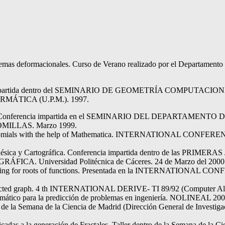
emas deformacionales. Curso de Verano realizado por el Departamento d
erencia impartida dentro del SEMINARIO DE GEOMETRÍA COMP
TICA (U.P.M.). 1997.
 al Caos. Conferencia impartida en el SEMINARIO DEL DEPART
ILLAS. Marzo 1999.
 polynomials with the help of Mathematica. INTERNATIONAL CONFER
ría Geodésica y Cartográfica. Conferencia impartida dentro de
 Universidad Politécnica de Cáceres. 24 de Marzo del 2000
searching for roots of functions. Presentada en la INTERNATIONAL
connected graph. 4 th INTERNATIONAL DERIVE- TI 89/92 (Computer Alg
emático para la predicción de problemas en ingeniería. NOLINEAL 200
o de la Semana de la Ciencia de Madrid (Dirección General de Investi
adas a la generación de Fractales. Taller dentro de la Semana de la Ci