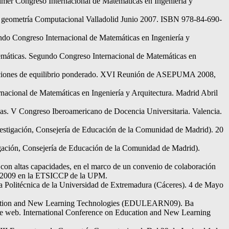
rimer Congreso Internacional de Matemáticas en Ingeniería y
e geometría Computacional Valladolid Junio 2007. ISBN 978-84-690-
do Congreso Internacional de Matemáticas en Ingeniería y
temáticas. Segundo Congreso Internacional de Matemáticas en
siciones de equilibrio ponderado. XVI Reunión de ASEPUMA 2008,
acional de Matemáticas en Ingeniería y Arquitectura. Madrid Abril
cas. V Congreso Iberoamericano de Docencia Universitaria. Valencia.
vestigación, Consejería de Educación de la Comunidad de Madrid). 20
tigación, Consejería de Educación de la Comunidad de Madrid).
con altas capacidades, en el marco de un convenio de colaboración
 de 2009 en la ETSICCP de la UPM.
la Politécnica de la Universidad de Extremadura (Cáceres). 4 de Mayo
Education and New Learning Technologies (EDULEARN09). Ba
the web. International Conference on Education and New Learning