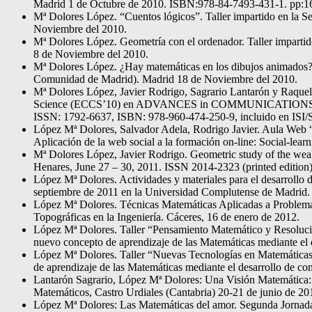
Madrid 1 de Octubre de 2010. ISBN:978-84-7493-431-1. pp:1
Mª Dolores López. “Cuentos lógicos”. Taller impartido en la 
Noviembre del 2010.
Mª Dolores López. Geometría con el ordenador. Taller imparti
8 de Noviembre del 2010.
Mª Dolores López. ¿Hay matemáticas en los dibujos animados? 
Comunidad de Madrid). Madrid 18 de Noviembre del 2010.
Mª Dolores López, Javier Rodrigo, Sagrario Lantarón y Raquel 
Science (ECCS’10) en ADVANCES in COMMUNICATIONS, CO
ISSN: 1792-6637, ISBN: 978-960-474-250-9, incluido en ISI
López Mª Dolores, Salvador Adela, Rodrigo Javier. Aula Web
Aplicación de la web social a la formación on-line: Social-lea
Mª Dolores López, Javier Rodrigo. Geometric study of the we
Henares, June 27 – 30, 2011. ISSN 2014-2323 (printed edition)
López Mª Dolores. Actividades y materiales para el desarrollo
septiembre de 2011 en la Universidad Complutense de Madrid. 
López Mª Dolores. Técnicas Matemáticas Aplicadas a Problemas
Topográficas en la Ingeniería. Cáceres, 16 de enero de 2012.
López Mª Dolores. Taller “Pensamiento Matemático y Resolució
nuevo concepto de aprendizaje de las Matemáticas mediante el 
López Mª Dolores. Taller “Nuevas Tecnologías en Matemáticas”
de aprendizaje de las Matemáticas mediante el desarrollo de c
Lantarón Sagrario, López Mª Dolores: Una Visión Matemática:
Matemáticos, Castro Urdiales (Cantabria) 20-21 de junio de 2
López Mª Dolores: Las Matemáticas del amor. Segunda Jornada