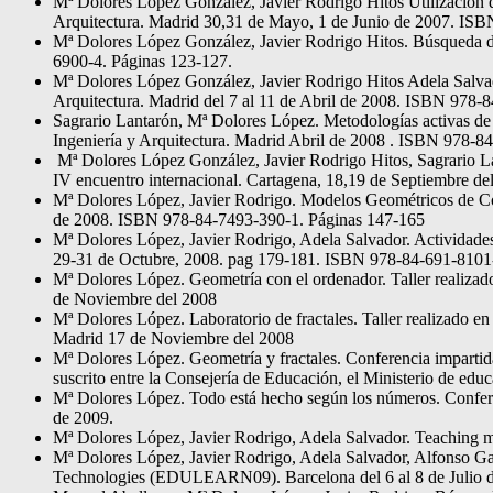
Mª Dolores López González, Javier Rodrigo Hitos Utilización d
Arquitectura. Madrid 30,31 de Mayo, 1 de Junio de 2007. IS
Mª Dolores López González, Javier Rodrigo Hitos. Búsqueda d
6900-4. Páginas 123-127.
Mª Dolores López González, Javier Rodrigo Hitos Adela Salvad
Arquitectura. Madrid del 7 al 11 de Abril de 2008. ISBN 978-
Sagrario Lantarón, Mª Dolores López. Metodologías activas de 
Ingeniería y Arquitectura. Madrid Abril de 2008 . ISBN 978-8
Mª Dolores López González, Javier Rodrigo Hitos, Sagrario 
IV encuentro internacional. Cartagena, 18,19 de Septiembre de
Mª Dolores López, Javier Rodrigo. Modelos Geométricos de Com
de 2008. ISBN 978-84-7493-390-1. Páginas 147-165
Mª Dolores López, Javier Rodrigo, Adela Salvador. Actividades
29-31 de Octubre, 2008. pag 179-181. ISBN 978-84-691-8101
Mª Dolores López. Geometría con el ordenador. Taller realizad
de Noviembre del 2008
Mª Dolores López. Laboratorio de fractales. Taller realizado 
Madrid 17 de Noviembre del 2008
Mª Dolores López. Geometría y fractales. Conferencia impartid
suscrito entre la Consejería de Educación, el Ministerio de e
Mª Dolores López. Todo está hecho según los números. Conferen
de 2009.
Mª Dolores López, Javier Rodrigo, Adela Salvador. Teaching
Mª Dolores López, Javier Rodrigo, Adela Salvador, Alfonso Ga
Technologies (EDULEARN09). Barcelona del 6 al 8 de Julio 