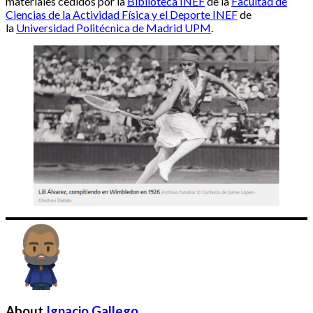
materiales cedidos por la
Biblioteca INEF
de la
Facultad de
Ciencias de la Actividad Física y el Deporte INEF
de
la
Universidad Politécnica de Madrid UPM
.
About
Ignacio Gallego