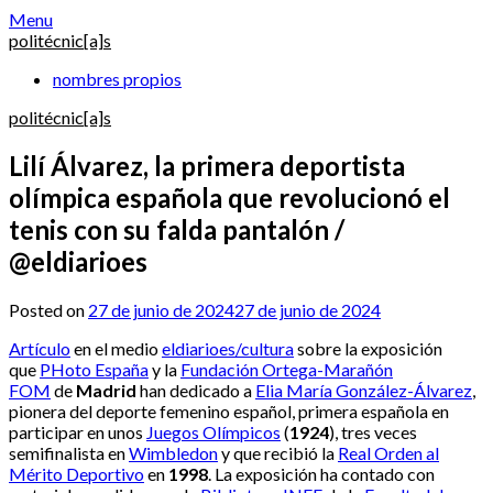
Skip
Menu
to
politécnic[a]s
content
nombres propios
politécnic[a]s
Lilí Álvarez, la primera deportista
olímpica española que revolucionó el
tenis con su falda pantalón /
@eldiarioes
Posted on
27 de junio de 2024
27 de junio de 2024
Artículo
en el medio
eldiarioes/cultura
sobre la exposición
que
PHoto España
y la
Fundación Ortega-Marañón
FOM
de
Madrid
han dedicado a
Elia María González-Álvarez
,
pionera del deporte femenino español, primera española en
participar en unos
Juegos Olímpicos
(
1924
), tres veces
semifinalista en
Wimbledon
y que recibió la
Real Orden al
Mérito Deportivo
en
1998
. La exposición ha contado con