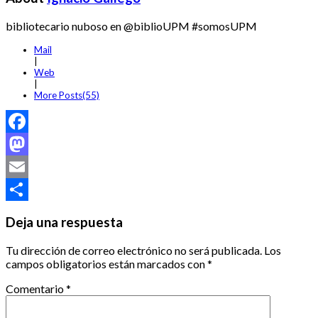
bibliotecario nuboso en @biblioUPM #somosUPM
Mail
|
Web
|
More Posts(55)
Facebook
Mastodon
Email
Compartir
Deja una respuesta
Tu dirección de correo electrónico no será publicada.
Los
campos obligatorios están marcados con
*
Comentario
*