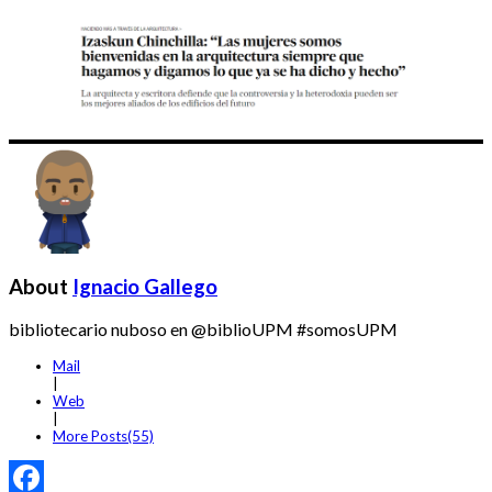
About
Ignacio Gallego
bibliotecario nuboso en @biblioUPM #somosUPM
Mail
|
Web
|
More Posts(55)