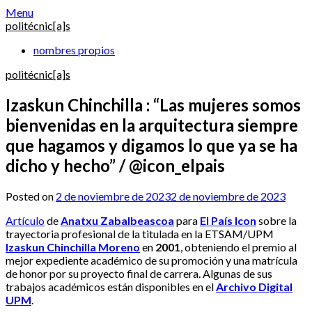
Skip
Menu
to
politécnic[a]s
content
nombres propios
politécnic[a]s
Izaskun Chinchilla : “Las mujeres somos
bienvenidas en la arquitectura siempre
que hagamos y digamos lo que ya se ha
dicho y hecho” / @icon_elpais
Posted on
2 de noviembre de 2023
2 de noviembre de 2023
Artículo
de
Anatxu Zabalbeascoa
para
El País Icon
sobre la
trayectoria profesional de la titulada en la ETSAM/UPM
Izaskun Chinchilla Moreno
en
2001
, obteniendo el premio al
mejor expediente académico de su promoción y una matrícula
de honor por su proyecto final de carrera. Algunas de sus
trabajos académicos están disponibles en el
Archivo Digital
UPM
.