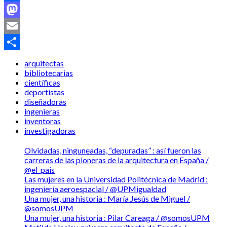
Facebook
Mastodon
Email
Compartir
arquitectas
bibliotecarias
científicas
deportistas
diseñadoras
ingenieras
inventoras
investigadoras
Olvidadas, ninguneadas, “depuradas” : así fueron las
carreras de las pioneras de la arquitectura en España /
@el_pais
Las mujeres en la Universidad Politécnica de Madrid :
ingeniería aeroespacial / @UPMigualdad
Una mujer, una historia : María Jesús de Miguel /
@somosUPM
Una mujer, una historia : Pilar Careaga / @somosUPM