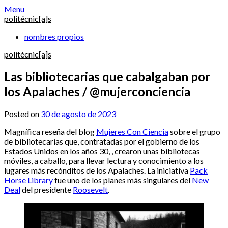
Skip
Menu
to
politécnic[a]s
content
nombres propios
politécnic[a]s
Las bibliotecarias que cabalgaban por
los Apalaches / @mujerconciencia
Posted on
30 de agosto de 2023
Magnífica reseña del blog
Mujeres Con Ciencia
sobre el grupo
de bibliotecarias que, contratadas por el gobierno de los
Estados Unidos en los años 30, , crearon unas bibliotecas
móviles, a caballo, para llevar lectura y conocimiento a los
lugares más recónditos de los Apalaches. La iniciativa
Pack
Horse Library
fue uno de los planes más singulares del
New
Deal
del presidente
Roosevelt
.