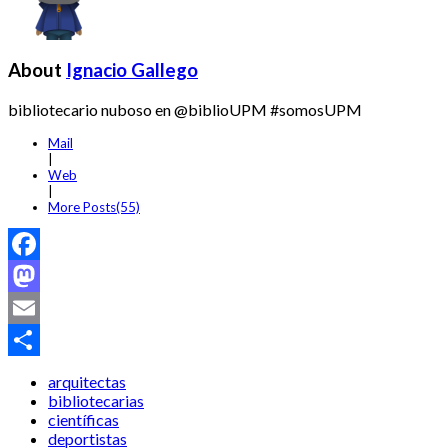
About
Ignacio Gallego
bibliotecario nuboso en @biblioUPM #somosUPM
Mail
|
Web
|
More Posts(55)
Facebook
Mastodon
Email
Compartir
arquitectas
bibliotecarias
científicas
deportistas