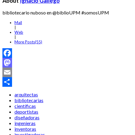
About
Ignacio Gallego
bibliotecario nuboso en @biblioUPM #somosUPM
Mail
|
Web
|
More Posts(55)
Facebook
Mastodon
Email
Compartir
arquitectas
bibliotecarias
científicas
deportistas
diseñadoras
ingenieras
inventoras
investigadoras