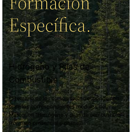
Formación
Específica.
Hidrógeno y Pilas de
Combustible
El temario de los cursos se corresponde con
el de los correspondientes módulos del
Máster en “Hidrógeno y pilas de combustible”
(formato presencial u online)