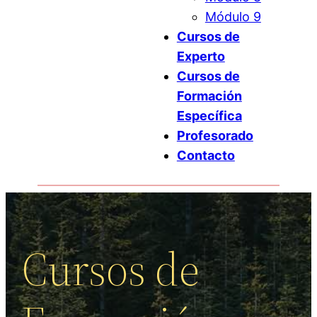
Módulo 9
Cursos de
Experto
Cursos de
Formación
Específica
Profesorado
Contacto
Cursos de