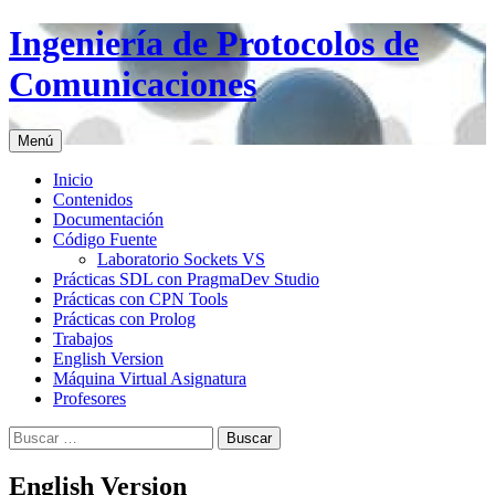
Saltar
Ingeniería de Protocolos de
al
contenido
Comunicaciones
Menú
Inicio
Contenidos
Documentación
Código Fuente
Laboratorio Sockets VS
Prácticas SDL con PragmaDev Studio
Prácticas con CPN Tools
Prácticas con Prolog
Trabajos
English Version
Máquina Virtual Asignatura
Profesores
Buscar:
English Version