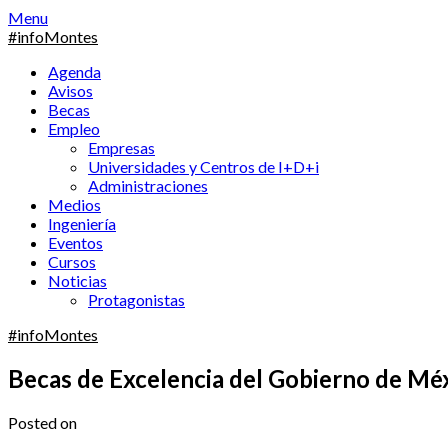
Skip
Menu
to
#infoMontes
content
Agenda
Avisos
Becas
Empleo
Empresas
Universidades y Centros de I+D+i
Administraciones
Medios
Ingeniería
Eventos
Cursos
Noticias
Protagonistas
#infoMontes
Becas de Excelencia del Gobierno de Mé
Posted on